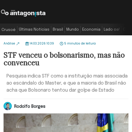
Últimas Notícias
Brasil
Mundo
Economia
Lado oa!
Colu
Crusoé
Análise
14.03.2026 10:39
5 minutos de leitura
STF venceu o bolsonarismo, mas não
convenceu
Pesquisa indica STF como a instituição mais associada
ao escândalo do Master, e que a maioria do Brasil não
acha que Bolsonaro tentou dar golpe de Estado
Rodolfo Borges