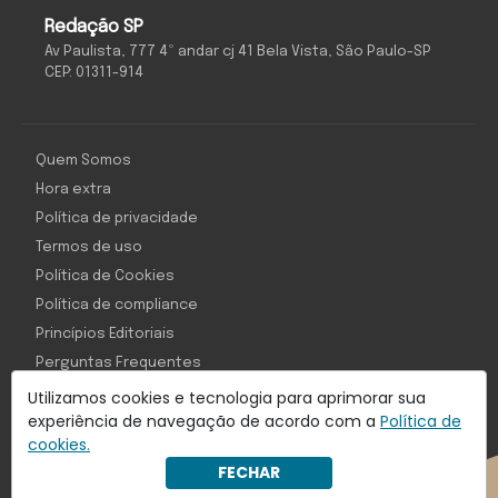
Redação SP
Av Paulista, 777 4º andar cj 41 Bela Vista, São Paulo-SP
CEP: 01311-914
Quem Somos
Hora extra
Política de privacidade
Termos de uso
Política de Cookies
Política de compliance
Princípios Editoriais
Perguntas Frequentes
Utilizamos cookies e tecnologia para aprimorar sua
experiência de navegação de acordo com a
Política de
cookies.
Com inteligência e tecnologia:
FECHAR
Object1ve - Marketing Solution