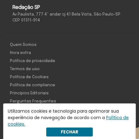
Redação SP
Av Paulista, 777 4º andar cj 41 Bela Vista, São Paulo-SP
CEP: 01311-914
Quem Somos
Hora extra
Política de privacidade
Termos de uso
Política de Cookies
Política de compliance
Princípios Editoriais
Perguntas Frequentes
Utilizamos cookies e tecnologia para aprimorar sua
experiência de navegação de acordo com a
Política de
cookies.
Com inteligência e tecnologia:
FECHAR
Object1ve - Marketing Solution