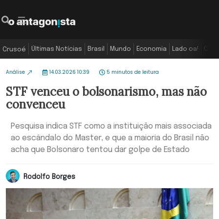
Últimas Notícias
Brasil
Mundo
Economia
Lado oa!
Colu
Crusoé
Análise
14.03.2026 10:39
5 minutos de leitura
STF venceu o bolsonarismo, mas não
convenceu
Pesquisa indica STF como a instituição mais associada
ao escândalo do Master, e que a maioria do Brasil não
acha que Bolsonaro tentou dar golpe de Estado
Rodolfo Borges