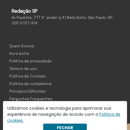
Redação SP
Av Paulista, 777 4º andar cj 41 Bela Vista, São Paulo-SP
CEP: 01311-914
Quem Somos
Hora extra
Política de privacidade
Termos de uso
Política de Cookies
Política de compliance
Princípios Editoriais
Perguntas Frequentes
Utilizamos cookies e tecnologia para aprimorar sua
experiência de navegação de acordo com a
Política de
cookies.
Com inteligência e tecnologia:
FECHAR
Object1ve - Marketing Solution