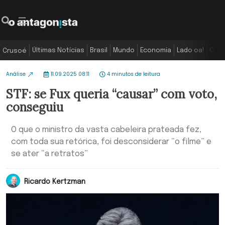
Últimas Notícias
Brasil
Mundo
Economia
Lado oa!
Colu
Crusoé
Análise
11.09.2025 08:11
4 minutos de leitura
STF: se Fux queria “causar” com voto,
conseguiu
O que o ministro da vasta cabeleira prateada fez,
com toda sua retórica, foi desconsiderar “o filme” e
se ater “a retratos”
Ricardo Kertzman