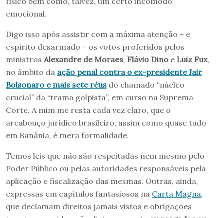
físico bem como, talvez, um certo incômodo
emocional.
Digo isso após assistir com a máxima atenção – e
espírito desarmado – os votos proferidos pelos
ministros
Alexandre de Moraes
,
Flávio Dino
e
Luiz Fux
,
no âmbito da
ação penal contra o ex-presidente Jair
Bolsonaro e mais sete réus
do chamado “núcleo
crucial” da “trama golpista”, em curso na Suprema
Corte. A mim me resta cada vez claro, que o
arcabouço jurídico brasileiro, assim como quase tudo
em Banânia, é mera formalidade.
Temos leis que não são respeitadas nem mesmo pelo
Poder Público ou pelas autoridades responsáveis pela
aplicação e fiscalização das mesmas. Outras, ainda,
expressas em capítulos fantasiosos na
Carta Magna
,
que declamam direitos jamais vistos e obrigações