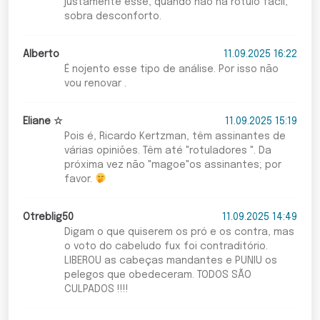
justamente esse, quando não há rótulo fácil,
sobra desconforto.
Alberto
11.09.2025 16:22
É nojento esse tipo de análise. Por isso não
vou renovar .
Eliane ☆
11.09.2025 15:19
Pois é, Ricardo Kertzman, têm assinantes de
várias opiniões. Têm até "rotuladores ". Da
próxima vez não "magoe"os assinantes; por
favor.
Otreblig50
11.09.2025 14:49
Digam o que quiserem os pró e os contra, mas
o voto do cabeludo fux foi contraditório.
LIBEROU as cabeças mandantes e PUNIU os
pelegos que obedeceram. TODOS SÃO
CULPADOS !!!!