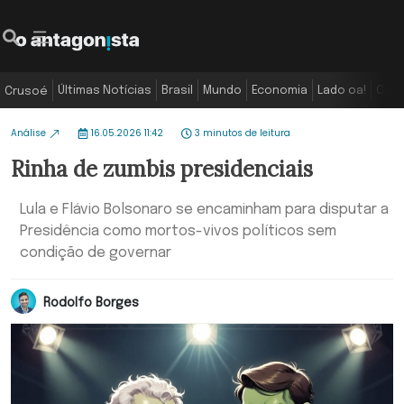
Últimas Notícias
Brasil
Mundo
Economia
Lado oa!
Colu
Crusoé
Análise
16.05.2026 11:42
3 minutos de leitura
Rinha de zumbis presidenciais
Lula e Flávio Bolsonaro se encaminham para disputar a
Presidência como mortos-vivos políticos sem
condição de governar
Rodolfo Borges