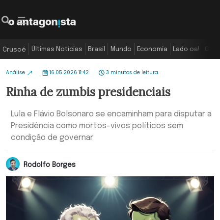
Últimas Notícias
Brasil
Mundo
Economia
Lado oa!
Colu
Crusoé
Análise
16.05.2026 11:42
3 minutos de leitura
Rinha de zumbis presidenciais
Lula e Flávio Bolsonaro se encaminham para disputar a
Presidência como mortos-vivos políticos sem
condição de governar
Rodolfo Borges