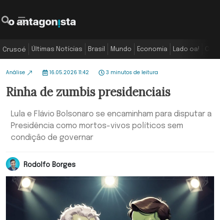
Últimas Notícias
Brasil
Mundo
Economia
Lado oa!
Colu
Crusoé
Análise
16.05.2026 11:42
3 minutos de leitura
Rinha de zumbis presidenciais
Lula e Flávio Bolsonaro se encaminham para disputar a
Presidência como mortos-vivos políticos sem
condição de governar
Rodolfo Borges