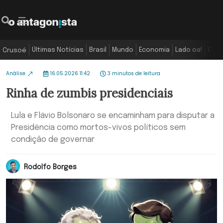
Últimas Notícias
Brasil
Mundo
Economia
Lado oa!
Colu
Crusoé
Análise
16.05.2026 11:42
3 minutos de leitura
Rinha de zumbis presidenciais
Lula e Flávio Bolsonaro se encaminham para disputar a
Presidência como mortos-vivos políticos sem
condição de governar
Rodolfo Borges