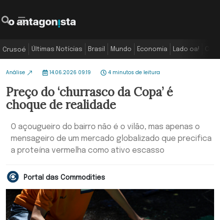
Últimas Notícias
Brasil
Mundo
Economia
Lado oa!
Colu
Crusoé
Análise
14.06.2026 09:19
4 minutos de leitura
Preço do ‘churrasco da Copa’ é
choque de realidade
O açougueiro do bairro não é o vilão, mas apenas o
mensageiro de um mercado globalizado que precifica
a proteína vermelha como ativo escasso
Portal das Commodities