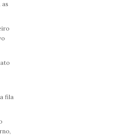
 as
eiro
vo
rato
 fila
o
rno,