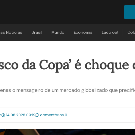
mas Notícias
Brasil
Mundo
Economia
Lado oa!
Col
sco da Copa’ é choque 
apenas o mensageiro de um mercado globalizado que precifi
a
14.06.2026 09:19
comentários 0