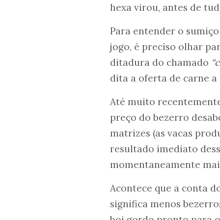
hexa virou, antes de tu
Para entender o sumiço 
jogo, é preciso olhar p
ditadura do chamado
“c
dita a oferta de carne a
Até muito recentemente,
preço do bezerro desab
matrizes (as vacas produ
resultado imediato dessa
momentaneamente mais b
Acontece que a conta d
significa menos bezerr
boi gordo pronto para o