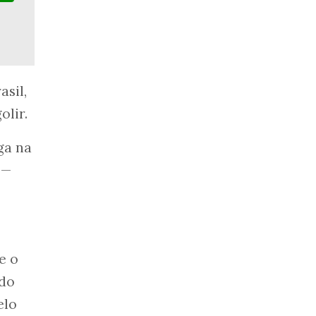
asil,
olir.
ga na
 —
e o
ado
elo