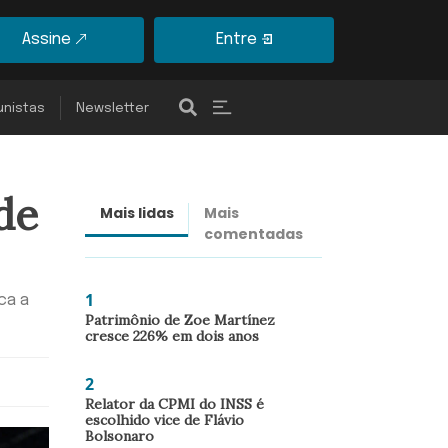
Assine
Entre
unistas
Newsletter
de
Mais lidas
Mais
Últimas
comentadas
notícias
1
ca a
Patrimônio de Zoe Martínez
cresce 226% em dois anos
2
Relator da CPMI do INSS é
escolhido vice de Flávio
Bolsonaro