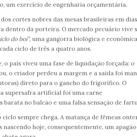
do, um exercício de engenharia orçamentária.
dos cortes nobres das mesas brasileiras em dia
ara dentro da porteira. O mercado pecuário vive 
iclo do boi”
, uma gangorra biológica e econômic
 cada ciclo de três a quatro anos.
 o país viveu uma fase de liquidação forçada: o
ou, o criador perdeu a margem e a saída foi ma
toras) direto para o gancho do frigorífico. O
 supersafra artificial foi uma carne
arata no balcão e uma falsa sensação de fartu
o ciclo sempre chega. A matança de fêmeas ont
os nascendo hoje, consequentemente, um apagão
 abate agora.