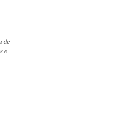
a de
s e