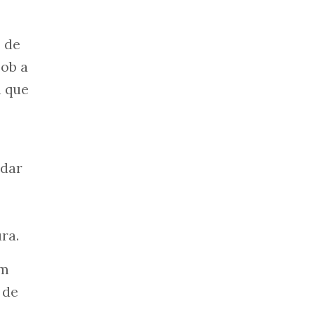
s de
sob a
a que
ndar
ra.
em
 de