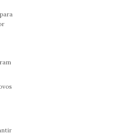
 para
or
eram
novos
antir