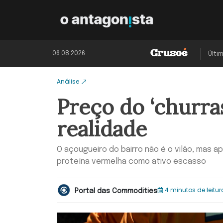
06.08.2026
Últi
Análise
Preço do ‘churra
realidade
O açougueiro do bairro não é o vilão, mas 
proteína vermelha como ativo escasso
4 minutos de leitur
Portal das Commodities