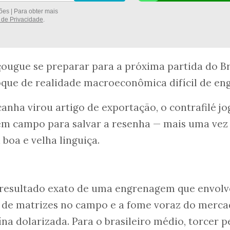
es | Para obter mais
a de Privacidade
.
çougue se preparar para a próxima partida do Br
que de realidade macroeconômica difícil de eng
canha virou artigo de exportação, o contrafilé jo
em campo para salvar a resenha — mais uma vez
 boa e velha linguiça.
o resultado exato de uma engrenagem que envolv
te de matrizes no campo e a fome voraz do merc
na dolarizada. Para o brasileiro médio, torcer p