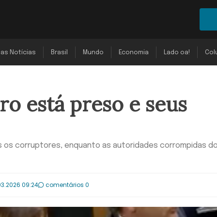
mas Notícias
Brasil
Mundo
Economia
Lado oa!
Col
ro está preso e seus
s os corruptores, enquanto as autoridades corrompidas 
03.2026 09:24
comentários 0