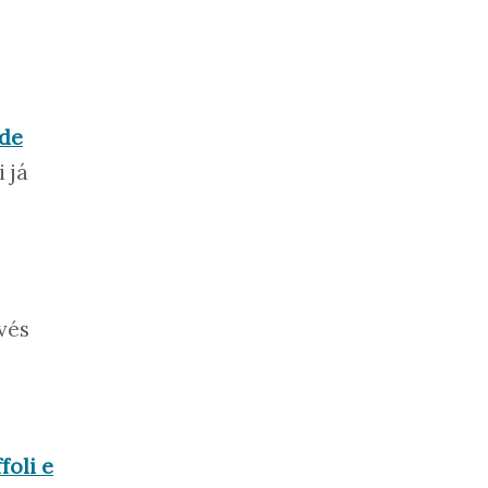
 de
 já
vés
foli e