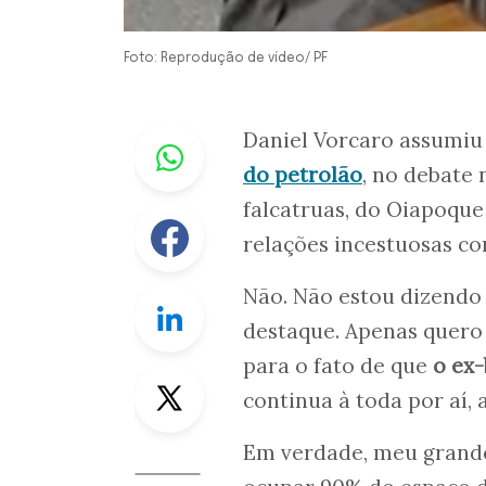
Foto: Reprodução de vídeo/ PF
Whastapp
Daniel Vorcaro assumiu
do petrolão
, no debate 
falcatruas, do Oiapoqu
Facebook
relações incestuosas co
Não. Não estou dizendo
Linkedin
destaque. Apenas quero 
para o fato de que
o ex-
Twitter
continua à toda por aí, a
Em verdade, meu grande