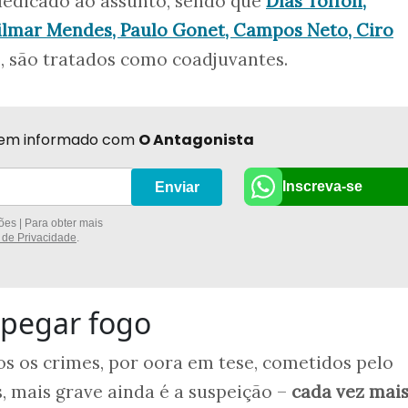
edicado ao assunto, sendo que
Dias Toffoli,
ilmar Mendes, Paulo Gonet, Campos Neto, Ciro
s, são tratados como coadjuvantes.
r bem informado com
O Antagonista
Inscreva-se
Enviar
es | Para obter mais
a de Privacidade
.
a pegar fogo
dos os crimes, por oora em tese, cometidos pelo
, mais grave ainda é a suspeição –
cada vez mai