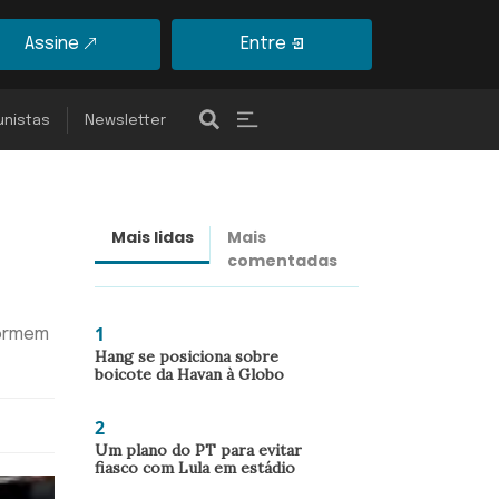
Assine
Entre
unistas
Newsletter
Mais lidas
Mais
Últimas
comentadas
notícias
1
dormem
Hang se posiciona sobre
boicote da Havan à Globo
2
Um plano do PT para evitar
fiasco com Lula em estádio