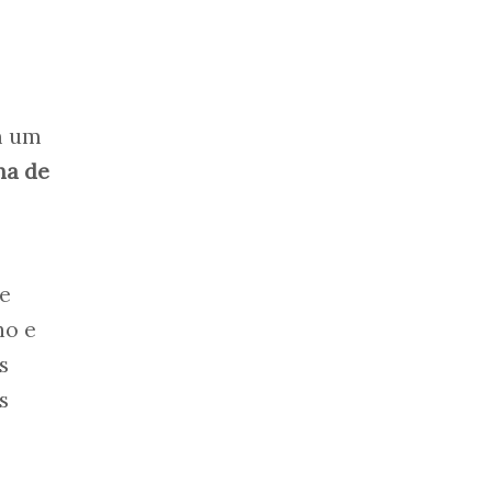
 um
na de
e
ho e
s
s