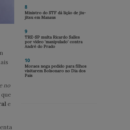
8
Ministro do STF dá lição de jiu-
jítsu em Manaus
9
TRE-SP multa Ricardo Salles
por vídeo ‘manipulado’ contra
André do Prado
um
10
mais
Moraes nega pedido para filhos
visitarem Bolsonaro no Dia dos
Pais
e no
, que
ral
e
menta