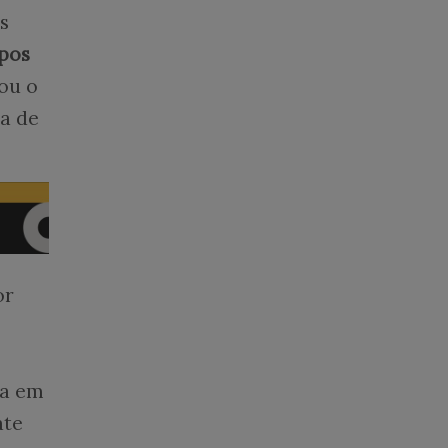
s
pos
ou o
ma de
or
ia em
ate