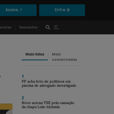
Assine
Entre
unistas
Newsletter
Mais lidas
Mais
Últimas
comentadas
notícias
1
o
PF acha foto de políticos em
piscina de advogado investigado
2
Novo aciona TSE pela cassação
da chapa Lula-Alckmin