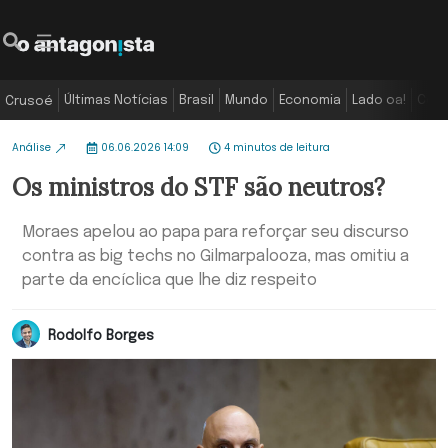
Últimas Notícias
Brasil
Mundo
Economia
Lado oa!
Colu
Crusoé
Análise
06.06.2026 14:09
4 minutos de leitura
Os ministros do STF são neutros?
Moraes apelou ao papa para reforçar seu discurso
contra as big techs no Gilmarpalooza, mas omitiu a
parte da encíclica que lhe diz respeito
Rodolfo Borges