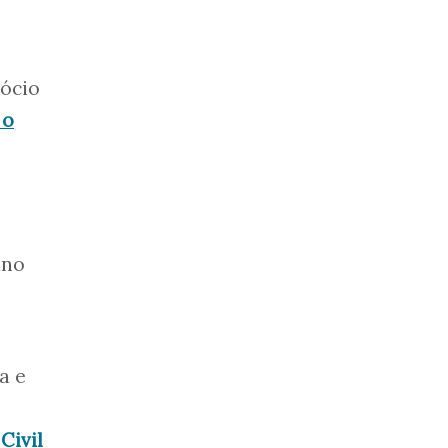
sócio
 o
ano
a e
Civil