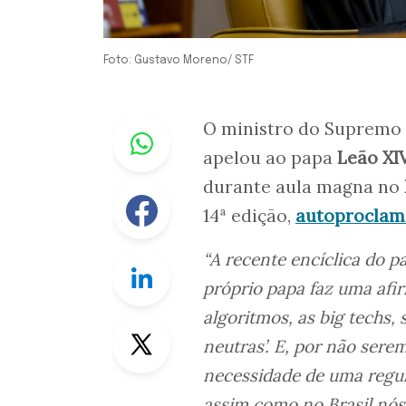
Foto: Gustavo Moreno/ STF
Whastapp
O ministro do Supremo 
apelou ao papa
Leão XI
durante aula magna no
Facebook
14ª edição,
autoprocla
“A recente encíclica do p
Linkedin
próprio papa faz uma afir
algoritmos, as big techs,
Twitter
neutras’. E, por não sere
necessidade de uma regul
assim como no Brasil nós 