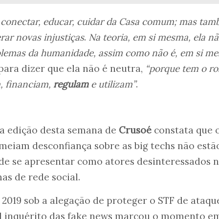
, conectar, educar, cuidar da Casa comum; mas ta
erar novas injustiças
.
Na teoria, em si mesma, ela nã
blemas da humanidade, assim como não é, em si m
, para dizer que ela não é neutra,
“porque tem o ro
, financiam,
regulam
e utilizam”
.
a edição desta semana de
Crusoé
constata que 
meiam desconfiança sobre as big techs não estã
de se apresentar como atores desinteressados 
as de rede social.
 2019 sob a alegação de proteger o STF de ataqu
el inquérito das fake news marcou o momento e