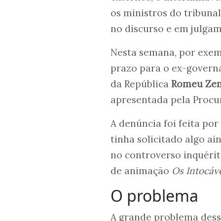
os ministros do tribun
no discurso e em julga
Nesta semana, por exemp
prazo para o ex-govern
da República
Romeu Ze
apresentada pela Procur
A denúncia foi feita po
tinha solicitado algo a
no controverso inquérit
de animação
Os Intocáv
O problema
A grande problema dess