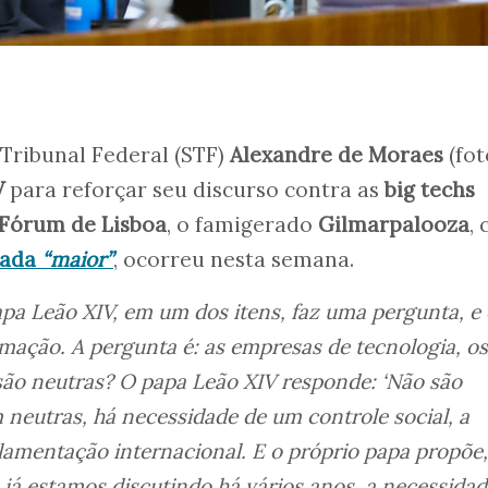
Tribunal Federal (STF)
Alexandre de Moraes
(fot
V
para reforçar seu discurso contra as
big techs
Fórum de Lisboa
, o famigerado
Gilmarpalooza
, 
mada
“maior”
, ocorreu nesta semana.
apa Leão XIV, em um dos itens, faz uma pergunta, e
mação. A pergunta é: as empresas de tecnologia, os
 são neutras? O papa Leão XIV responde: ‘Não são
m neutras, há necessidade de um controle social, a
amentação internacional. E o próprio papa propõe,
já estamos discutindo há vários anos, a necessidad