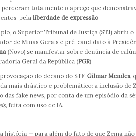
al perderam totalmente o apreço que demonstra
mentos, pela
liberdade de expressão
.
lo, o Superior Tribunal de Justiça (STJ) abriu o
ador de Minas Gerais e pré-candidato à Presidê
ma
(Novo) se manifestar sobre denúncia de calún
adoria Geral da República (
PGR
).
r provocação do decano do STF,
Gilmar Mendes
, 
inda mais drástico e problemático: a inclusão de
o das fake news, por conta de um episódio da sé
eis
, feita com uso de IA.
a história — para além do fato de que Zema não