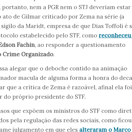
e, portanto, nem a PGR nem o STJ deveriam estar
o ato de Gilmar criticado por Zema na série (a
sigilo da Maridt, empresa de que Dias Toffoli é 
otocolo estabelecido pelo STF, como
reconheceu
Edson Fachin
, ao responder a questionamento
o Crime Organizado
.
ossa alegar que o deboche contido na animação
rnador macula de alguma forma a honra do dec
r que a crítica de Zema é razoável, afinal ela foi
 do próprio presidente do STF.
asos que expõem os ministros do STF como diret
os pela regulação das redes sociais, como ficou
fame julgamento em que eles
alteraram o Marco 