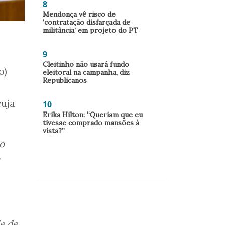
8
Mendonça vê risco de
‘contratação disfarçada de
militância’ em projeto do PT
9
Cleitinho não usará fundo
o)
eleitoral na campanha, diz
Republicanos
cuja
10
Erika Hilton: “Queriam que eu
tivesse comprado mansões à
vista?”
 o
e de