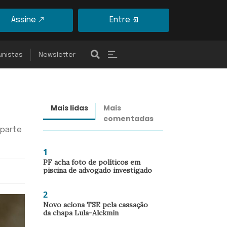
Assine
Entre
unistas
Newsletter
Mais lidas
Mais
Últimas
comentadas
notícias
 parte
1
PF acha foto de políticos em
piscina de advogado investigado
2
Novo aciona TSE pela cassação
da chapa Lula-Alckmin