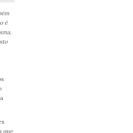
mbém
o é
esma,
sto
os
o
na
es
m que