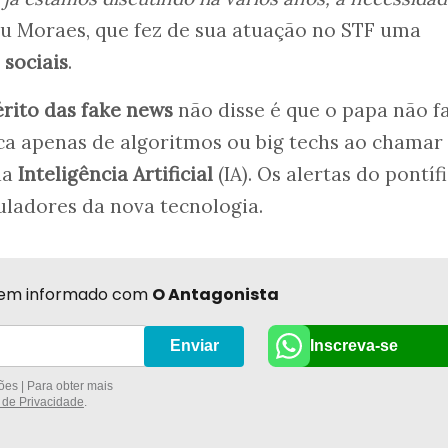
ou Moraes, que fez de sua atuação no STF uma
 sociais
.
érito das fake news
não disse é que o papa não f
ca apenas de algoritmos ou big techs ao chamar
da
Inteligência Artificial
(IA). Os alertas do pontíf
ladores da nova tecnologia.
r bem informado com
O Antagonista
Inscreva-se
Enviar
es | Para obter mais
a de Privacidade
.