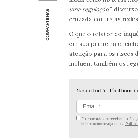
uma regulação”
, discurs
COMPARTILHAR
cruzada contra as
redes
O que o relator do
inqu
em sua primeira encícli
atenção para os riscos 
incluem também os regu
Nunca foi tão fácil fica
Eu concordo em receber notificaçõ
informações reveja nossa
Polític