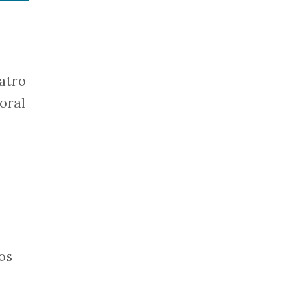
uatro
oral
.
os