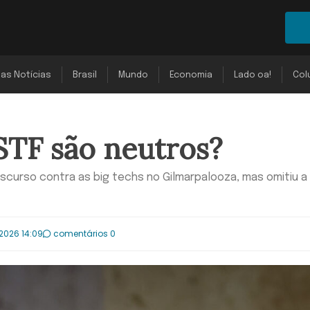
mas Notícias
Brasil
Mundo
Economia
Lado oa!
Col
STF são neutros?
scurso contra as big techs no Gilmarpalooza, mas omitiu a
2026 14:09
comentários 0