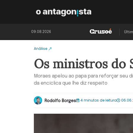
09.08.2026
Últi
Análise
Os ministros do 
Moraes apelou ao papa para reforçar seu di
da encíclica que lhe diz respeito
4 minutos de leitura
06.06.
Rodolfo Borges