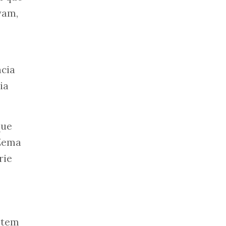
vam,
ncia
ia
que
 Zema
rie
 tem