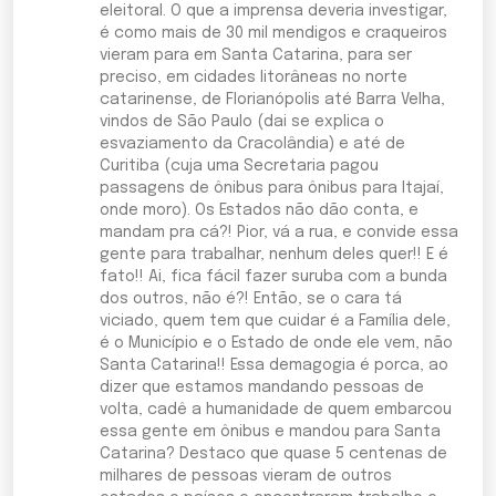
eleitoral. O que a imprensa deveria investigar,
é como mais de 30 mil mendigos e craqueiros
vieram para em Santa Catarina, para ser
preciso, em cidades litorâneas no norte
catarinense, de Florianópolis até Barra Velha,
vindos de São Paulo (dai se explica o
esvaziamento da Cracolândia) e até de
Curitiba (cuja uma Secretaria pagou
passagens de ônibus para ônibus para Itajaí,
onde moro). Os Estados não dão conta, e
mandam pra cá?! Pior, vá a rua, e convide essa
gente para trabalhar, nenhum deles quer!! E é
fato!! Ai, fica fácil fazer suruba com a bunda
dos outros, não é?! Então, se o cara tá
viciado, quem tem que cuidar é a Família dele,
é o Município e o Estado de onde ele vem, não
Santa Catarina!! Essa demagogia é porca, ao
dizer que estamos mandando pessoas de
volta, cadê a humanidade de quem embarcou
essa gente em ônibus e mandou para Santa
Catarina? Destaco que quase 5 centenas de
milhares de pessoas vieram de outros