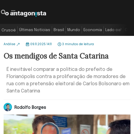
Últimas Notícias
Brasil
Mundo
Economia
Lado oa!
Colu
Crusoé
Análise
09.11.2025 14:11
3 minutos de leitura
Os mendigos de Santa Catarina
É inevitável comparar a política do prefeito de
Florianópolis contra a proliferação de moradores de
rua com a pretensão eleitoral de Carlos Bolsonaro em
Santa Catarina
Rodolfo Borges