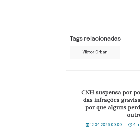
Tags relacionadas
Viktor Orbán
CNH suspensa por pon
das infrações gravís
por que alguns per
outr
12.04.2026 00:00
4 m