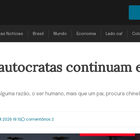
mas Notícias
Brasil
Mundo
Economia
Lado oa!
Col
 autocratas continuam
lguma razão, o ser humano, mais que um pai, procura chine
4.2026 19:10
comentários 2