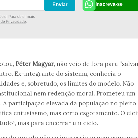
Inscreva-se
Enviar
es | Para obter mais
a de Privacidade
.
rotou,
Péter Magyar
, não veio de fora para “salva
ntro. Ex-integrante do sistema, conhecia o
lidades e, sobretudo, os limites do modelo. Não
nstitucional nem redenção moral. Prometeu um
 A participação elevada da população no pleito
ifica entusiasmo, mas certo esgotamento. O elei
udo”, mas para encerrar um ciclo.
ica do mundo não se impressione nem comemor