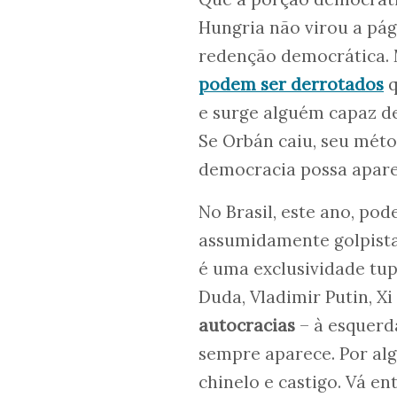
Hungria não virou a pág
redenção democrática.
podem ser derrotados
q
e surge alguém capaz de
Se Orbán caiu, seu méto
democracia possa apare
No Brasil, este ano, p
assumidamente golpista 
é uma exclusividade tu
Duda, Vladimir Putin, X
autocracias
– à esquerda
sempre aparece. Por al
chinelo e castigo. Vá 