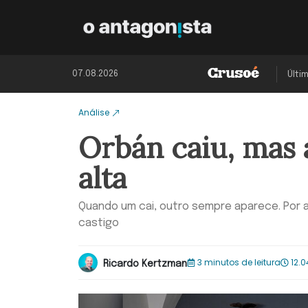
07.08.2026
Últi
Análise
Orbán caiu, mas
alta
Quando um cai, outro sempre aparece. Por a
castigo
3 minutos de leitura
12.0
Ricardo Kertzman