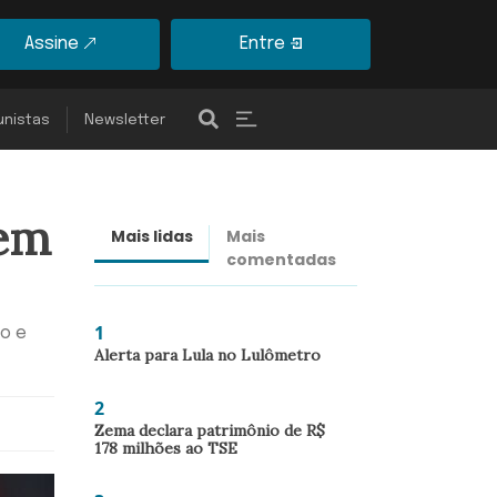
Assine
Entre
unistas
Newsletter
 em
Mais lidas
Mais
Últimas
comentadas
notícias
1
lo e
Alerta para Lula no Lulômetro
2
Zema declara patrimônio de R$
178 milhões ao TSE