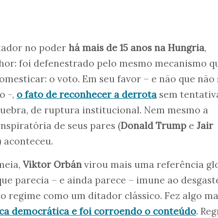
itador no poder
há mais de 15 anos na Hungria
,
lhor: foi defenestrado pelo mesmo mecanismo q
mesticar: o voto. Em seu favor – e não que não 
o -,
o fato de reconhecer a derrota
sem tentativ
uebra, de ruptura institucional. Nem mesmo a
nspiratória de seus pares (
Donald Trump
e
Jair
) aconteceu.
meia,
Viktor Orbán
virou mais uma referência gl
ue parecia – e ainda parece – imune ao desgast
 o regime como um ditador clássico. Fez algo ma
ca democrática e foi corroendo o conteúdo
. Reg