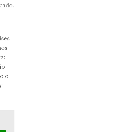
cado.
a
ises
aos
a:
io
o o
r