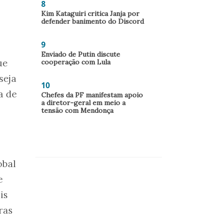
8
Kim Kataguiri critica Janja por
defender banimento do Discord
9
Enviado de Putin discute
ue
cooperação com Lula
seja
10
a de
Chefes da PF manifestam apoio
a diretor-geral em meio a
tensão com Mendonça
obal
e
is
ras