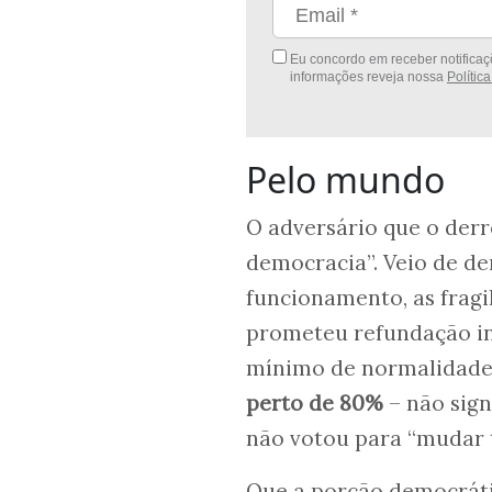
Eu concordo em receber notificaçõ
informações reveja nossa
Polític
Pelo mundo
O adversário que o der
democracia”. Veio de de
funcionamento, as fragi
prometeu refundação i
mínimo de normalidade.
perto de 80%
– não sign
não votou para “mudar t
Que a porção democrát