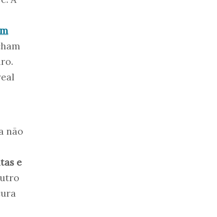
ém
acham
ro.
real
ca não
tas e
outro
cura