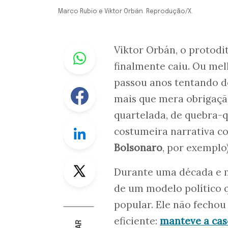
Marco Rubio e Viktor Orbán. Reprodução/X.
Whastapp
Viktor Orbán, o protod
finalmente caiu. Ou me
passou anos tentando do
Facebook
mais que mera obrigaçã
quartelada, de quebra-q
Linkedin
costumeira narrativa co
Bolsonaro
, por exemplo
Twitter
Durante uma década e 
de um modelo político q
popular. Ele não fechou
eficiente:
manteve a cas