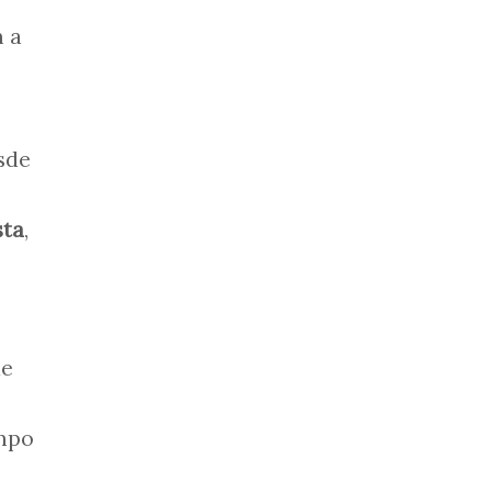
m a
sde
sta
,
de
empo