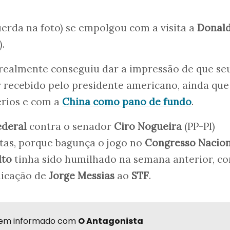
uerda na foto) se empolgou com a visita a
Donal
).
 realmente conseguiu dar a impressão de que se
r recebido pelo presidente americano, ainda qu
érios e com a
China como pano de fundo
.
ederal
contra o senador
Ciro Nogueira
(PP-PI)
tas, porque bagunça o jogo no
Congresso Nacion
lto
tinha sido humilhado na semana anterior, c
ndicação de
Jorge Messias
ao
STF
.
r bem informado com
O Antagonista