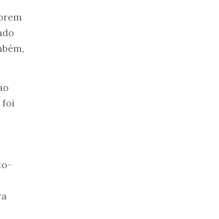
iorem
ado
mbém,
ao
 foi
to-
ra