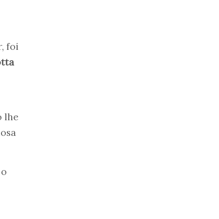
, foi
tta
o lhe
dosa
 o
o