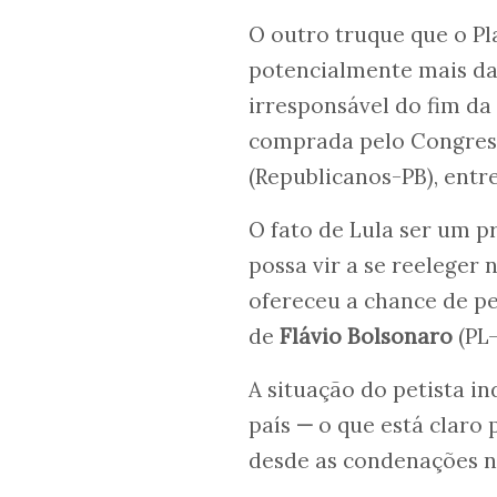
O outro truque que o P
potencialmente mais da
irresponsável do fim da
comprada pelo Congress
(Republicanos-PB), entr
O fato de Lula ser um p
possa vir a se reeleger 
ofereceu a chance de p
de
Flávio Bolsonaro
(PL-
A situação do petista i
país
—
o que está claro 
desde as condenações 