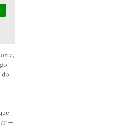
orte,
ego
, do
 que
nar
—