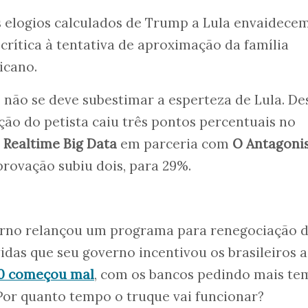
os elogios calculados de Trump a Lula envaidece
 crítica à tentativa de aproximação da família
icano.
e não se deve subestimar a esperteza de Lula. De
ação do petista caiu três pontos percentuais no
a
Realtime Big Data
em parceria com
O Antagoni
rovação subiu dois, para 29%.
erno relançou um programa para renegociação 
das que seu governo incentivou os brasileiros a
.0 começou mal
, com os bancos pedindo mais t
Por quanto tempo o truque vai funcionar?