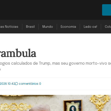
mas Notícias
Brasil
Mundo
Economia
Lado oa!
Col
rambula
elogios calculados de Trump, mas seu governo morto-vivo 
o
2026 10:42
comentários 0