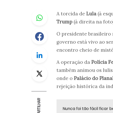
Whastapp
A torcida de
Lula
(à esq
Trump
(à direita na foto
Facebook
O presidente brasileiro
governo está vivo ao se
encontro cheio de mist
Linkedin
A operação da
Polícia F
Twitter
também animou os lulis
onde o
Palácio do Plana
rejeição histórica da i
COMPARTILHAR
Nunca foi tão fácil fica