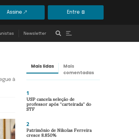
Assine
Entre
unistas
Newsletter
Mais lidas
Mais
Últimas
comentadas
notícias
segue à
1
USP cancela seleção de
professor após “carteirada” do
STF
2
Patrimônio de Nikolas Ferreira
cresce 8.850%