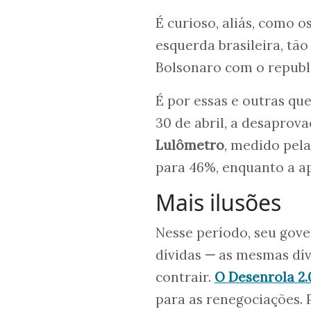
É curioso, aliás, como 
esquerda brasileira, tão
Bolsonaro com o republ
É por essas e outras qu
30 de abril, a desaprov
Lulômetro
, medido pel
para 46%, enquanto a ap
Mais ilusões
Nesse período, seu gov
dívidas
—
as mesmas dívi
contrair.
O Desenrola 2
para as renegociações. 