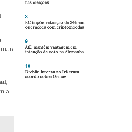
nas eleições
d
8
BC impõe retenção de 24h em
operações com criptomoedas
u
9
AfD mantém vantagem em
e num
intenção de voto na Alemanha
10
Divisão interna no Irã trava
acordo sobre Ormuz
al
,
om a