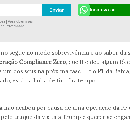
Inscreva-se
Enviar
es | Para obter mais
a de Privacidade
.
rno segue no modo sobrevivência e ao sabor da s
eração Compliance Zero
, que lhe deu algum fôl
ja um dos seus na próxima fase
—
e o
PT
da Bahia
do, está na linha de tiro faz tempo.
la não acabou por causa de uma operação da PF
 pelo truque da visita a Trump é querer se enga