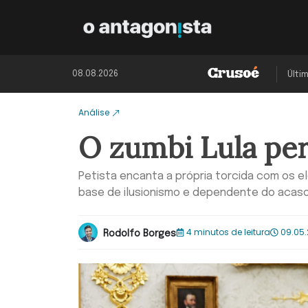
08.08.2026
Últi
Análise
O zumbi Lula pe
Petista encanta a própria torcida com os 
base de ilusionismo e dependente do acas
4 minutos de leitura
09.05.
Rodolfo Borges