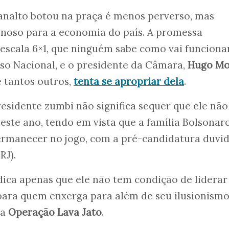
lanalto botou na praça é menos perverso, mas
noso para a economia do país. A promessa
 escala 6×1, que ninguém sabe como vai funcionar
o Nacional, e o presidente da Câmara,
Hugo Mo
e tantos outros,
tenta se apropriar dela
.
residente zumbi não significa sequer que ele não
neste ano, tendo em vista que a família Bolsonar
ermanecer no jogo, com a pré-candidatura duvi
RJ).
ndica apenas que ele não tem condição de liderar
para quem enxerga para além de seu ilusionism
na
Operação Lava Jato
.