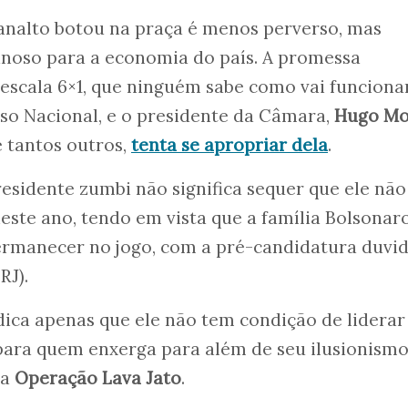
lanalto botou na praça é menos perverso, mas
noso para a economia do país. A promessa
 escala 6×1, que ninguém sabe como vai funcionar
o Nacional, e o presidente da Câmara,
Hugo Mo
e tantos outros,
tenta se apropriar dela
.
residente zumbi não significa sequer que ele não
neste ano, tendo em vista que a família Bolsonar
ermanecer no jogo, com a pré-candidatura duvi
RJ).
ndica apenas que ele não tem condição de liderar
para quem enxerga para além de seu ilusionism
na
Operação Lava Jato
.