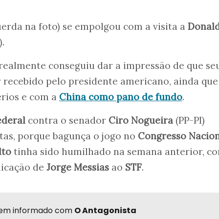
uerda na foto) se empolgou com a visita a
Donal
).
 realmente conseguiu dar a impressão de que se
r recebido pelo presidente americano, ainda qu
érios e com a
China como pano de fundo
.
ederal
contra o senador
Ciro Nogueira
(PP-PI)
tas, porque bagunça o jogo no
Congresso Nacion
lto
tinha sido humilhado na semana anterior, c
ndicação de
Jorge Messias
ao
STF
.
r bem informado com
O Antagonista