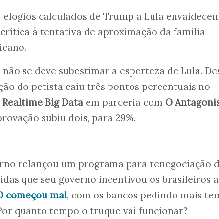
os elogios calculados de Trump a Lula envaidece
 crítica à tentativa de aproximação da família
icano.
e não se deve subestimar a esperteza de Lula. De
ação do petista caiu três pontos percentuais no
a
Realtime Big Data
em parceria com
O Antagoni
rovação subiu dois, para 29%.
erno relançou um programa para renegociação 
das que seu governo incentivou os brasileiros a
.0 começou mal
, com os bancos pedindo mais t
Por quanto tempo o truque vai funcionar?