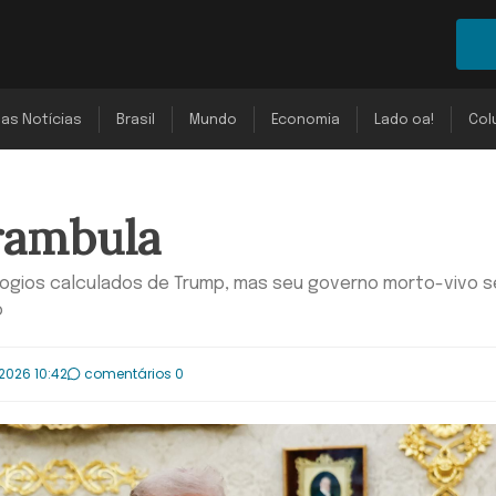
mas Notícias
Brasil
Mundo
Economia
Lado oa!
Col
rambula
elogios calculados de Trump, mas seu governo morto-vivo 
o
2026 10:42
comentários 0