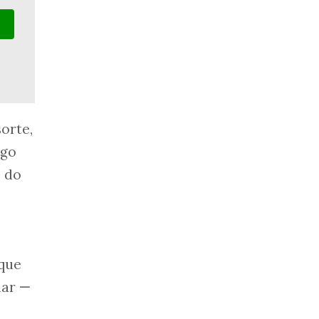
orte,
ego
, do
 que
nar
—