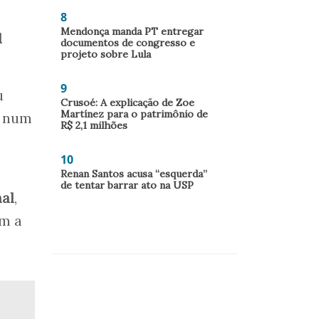
8
Mendonça manda PT entregar
d
documentos de congresso e
projeto sobre Lula
9
u
Crusoé: A explicação de Zoe
Martínez para o patrimônio de
e num
R$ 2,1 milhões
10
Renan Santos acusa “esquerda”
de tentar barrar ato na USP
al
,
om a