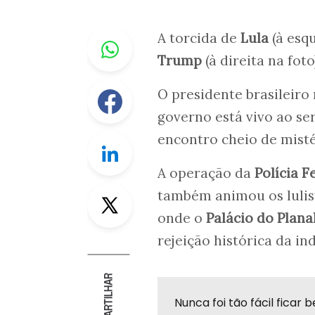
Whastapp
A torcida de
Lula
(à esq
Trump
(à direita na foto
Facebook
O presidente brasileiro
governo está vivo ao se
encontro cheio de mist
Linkedin
A operação da
Polícia F
Twitter
também animou os lulis
onde o
Palácio do Plana
rejeição histórica da i
COMPARTILHAR
Nunca foi tão fácil fica