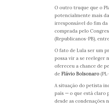
O outro truque que o P
potencialmente mais da
irresponsável do fim da
comprada pelo Congress
(Republicanos-PB), entr
O fato de Lula ser um p
possa vir a se reeleger 
ofereceu a chance de p
de
Flávio Bolsonaro
(PL-
A situação do petista i
país
—
o que está claro 
desde as condenações 