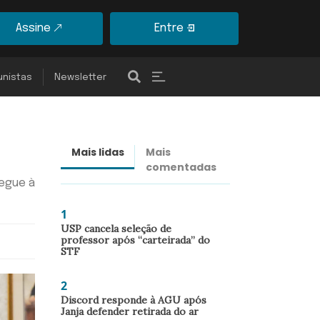
Assine
Entre
unistas
Newsletter
Mais lidas
Mais
Últimas
comentadas
notícias
segue à
1
USP cancela seleção de
professor após “carteirada” do
STF
2
Discord responde à AGU após
Janja defender retirada do ar