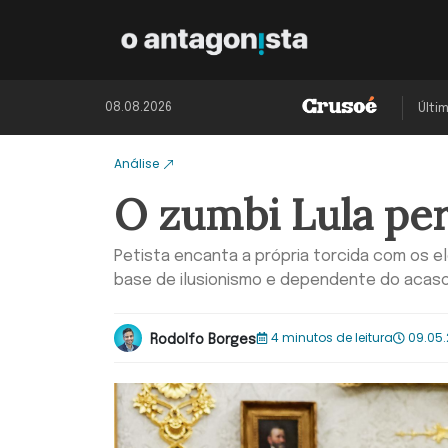
08.08.2026
Últi
Análise
O zumbi Lula pe
Petista encanta a própria torcida com os 
base de ilusionismo e dependente do acas
4 minutos de leitura
09.05.
Rodolfo Borges