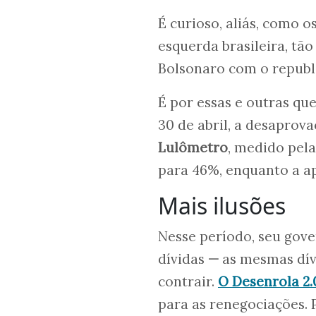
É curioso, aliás, como 
esquerda brasileira, tão
Bolsonaro com o republ
É por essas e outras qu
30 de abril, a desaprov
Lulômetro
, medido pel
para 46%, enquanto a ap
Mais ilusões
Nesse período, seu gov
dívidas
—
as mesmas dívi
contrair.
O Desenrola 2
para as renegociações. 