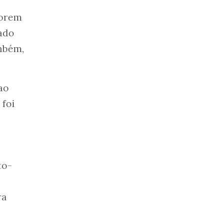
iorem
ado
mbém,
ao
 foi
to-
ra