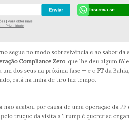
Inscreva-se
Enviar
es | Para obter mais
a de Privacidade
.
rno segue no modo sobrevivência e ao sabor da s
eração Compliance Zero
, que lhe deu algum fôl
ja um dos seus na próxima fase
—
e o
PT
da Bahia
do, está na linha de tiro faz tempo.
la não acabou por causa de uma operação da PF
 pelo truque da visita a Trump é querer se enga