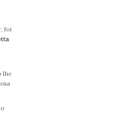
, foi
tta
o lhe
dosa
 o
o