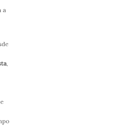
m a
sde
sta
,
de
empo