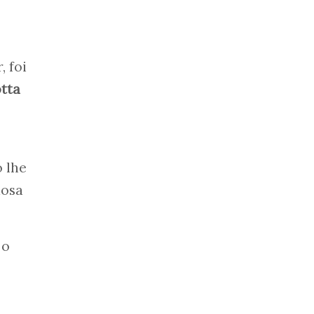
, foi
tta
o lhe
dosa
 o
o