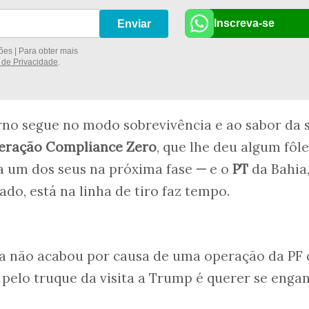
Inscreva-se
Enviar
es | Para obter mais
a de Privacidade
.
rno segue no modo sobrevivência e ao sabor da s
eração Compliance Zero
, que lhe deu algum fôl
ja um dos seus na próxima fase
—
e o
PT
da Bahia
do, está na linha de tiro faz tempo.
la não acabou por causa de uma operação da PF
 pelo truque da visita a Trump é querer se enga