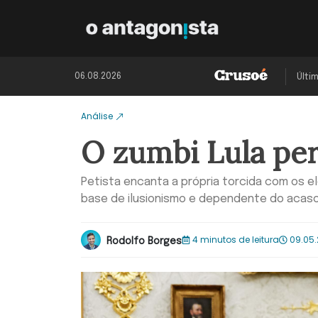
06.08.2026
Últi
Análise
O zumbi Lula pe
Petista encanta a própria torcida com os 
base de ilusionismo e dependente do acas
4 minutos de leitura
09.05.
Rodolfo Borges