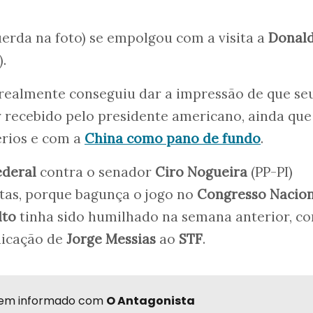
uerda na foto) se empolgou com a visita a
Donal
).
 realmente conseguiu dar a impressão de que se
r recebido pelo presidente americano, ainda qu
érios e com a
China como pano de fundo
.
ederal
contra o senador
Ciro Nogueira
(PP-PI)
tas, porque bagunça o jogo no
Congresso Nacion
lto
tinha sido humilhado na semana anterior, c
ndicação de
Jorge Messias
ao
STF
.
r bem informado com
O Antagonista