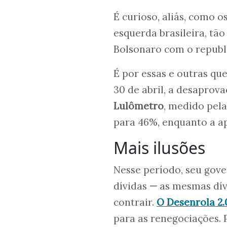
É curioso, aliás, como 
esquerda brasileira, tão
Bolsonaro com o republ
É por essas e outras qu
30 de abril, a desaprov
Lulômetro
, medido pel
para 46%, enquanto a ap
Mais ilusões
Nesse período, seu gov
dívidas
—
as mesmas dívi
contrair.
O Desenrola 2
para as renegociações. 