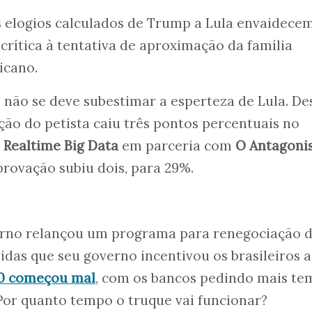
os elogios calculados de Trump a Lula envaidece
 crítica à tentativa de aproximação da família
icano.
e não se deve subestimar a esperteza de Lula. De
ação do petista caiu três pontos percentuais no
a
Realtime Big Data
em parceria com
O Antagoni
rovação subiu dois, para 29%.
erno relançou um programa para renegociação 
das que seu governo incentivou os brasileiros a
.0 começou mal
, com os bancos pedindo mais t
Por quanto tempo o truque vai funcionar?