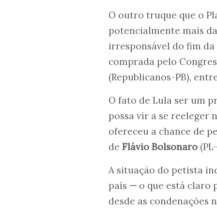
O outro truque que o P
potencialmente mais da
irresponsável do fim da
comprada pelo Congress
(Republicanos-PB), entr
O fato de Lula ser um p
possa vir a se reeleger 
ofereceu a chance de p
de
Flávio Bolsonaro
(PL-
A situação do petista i
país
—
o que está claro 
desde as condenações 