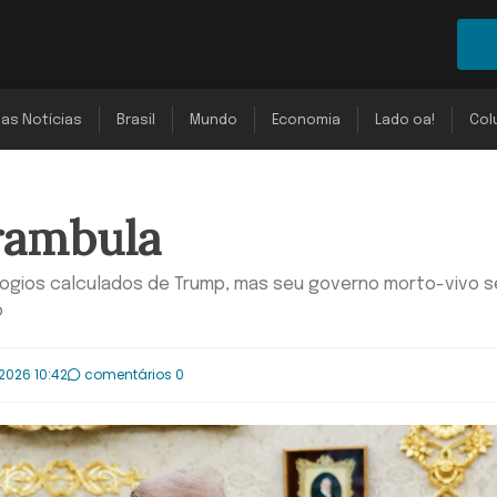
mas Notícias
Brasil
Mundo
Economia
Lado oa!
Col
rambula
elogios calculados de Trump, mas seu governo morto-vivo 
o
2026 10:42
comentários 0