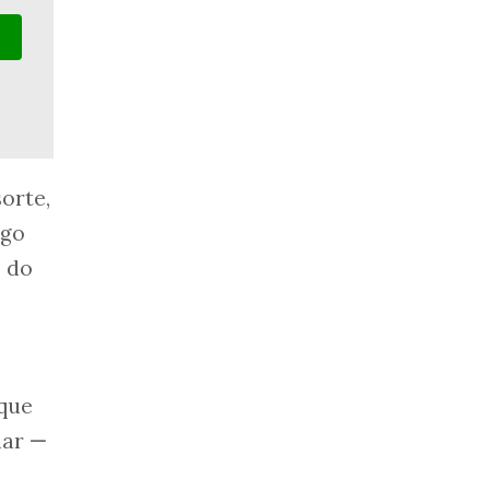
orte,
ego
, do
 que
nar
—