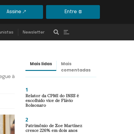
Assine
Entre
unistas
Newsletter
Mais lidas
Mais
Últimas
comentadas
notícias
segue à
1
Relator da CPMI do INSS é
escolhido vice de Flávio
Bolsonaro
2
Patrimônio de Zoe Martínez
cresce 226% em dois anos