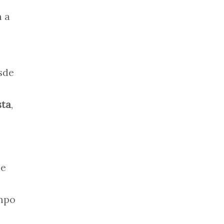
m a
sde
sta
,
de
empo