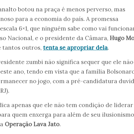
lanalto botou na praça é menos perverso, mas
noso para a economia do país. A promessa
 escala 6×1, que ninguém sabe como vai funcionar
o Nacional, e o presidente da Câmara,
Hugo Mo
e tantos outros,
tenta se apropriar dela
.
residente zumbi não significa sequer que ele não
neste ano, tendo em vista que a família Bolsonar
ermanecer no jogo, com a pré-candidatura duvi
RJ).
ndica apenas que ele não tem condição de liderar
para quem enxerga para além de seu ilusionism
na
Operação Lava Jato
.