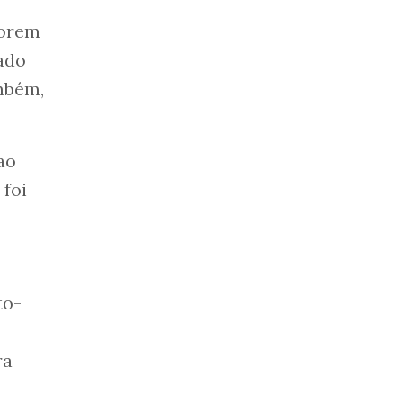
iorem
ado
mbém,
ao
 foi
to-
ra