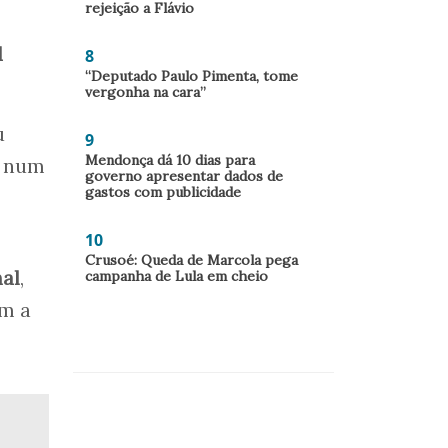
rejeição a Flávio
d
8
“Deputado Paulo Pimenta, tome
vergonha na cara”
u
9
Mendonça dá 10 dias para
e num
governo apresentar dados de
gastos com publicidade
10
Crusoé: Queda de Marcola pega
al
,
campanha de Lula em cheio
om a