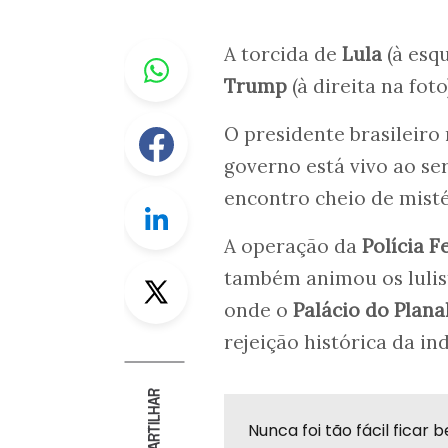
Whastapp
A torcida de
Lula
(à esq
Trump
(à direita na foto
Facebook
O presidente brasileiro
governo está vivo ao se
encontro cheio de mist
Linkedin
A operação da
Polícia F
Twitter
também animou os lulis
onde o
Palácio do Plana
rejeição histórica da i
COMPARTILHAR
Nunca foi tão fácil fica