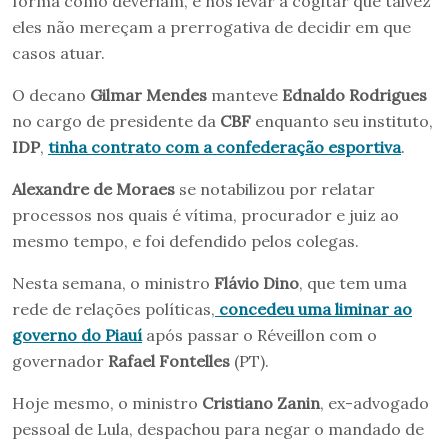
forma como deveriam, e nos levar a cogitar que talvez
eles não mereçam a prerrogativa de decidir em que
casos atuar.
O decano
Gilmar Mendes
manteve
Ednaldo Rodrigues
no cargo de presidente da
CBF
enquanto seu instituto,
IDP
,
tinha contrato com a confederação esportiva
.
Alexandre de Moraes
se notabilizou por relatar
processos nos quais é vítima, procurador e juiz ao
mesmo tempo, e foi defendido pelos colegas.
Nesta semana, o ministro
Flávio Dino
, que tem uma
rede de relações políticas,
concedeu uma liminar ao
governo do Piauí
após passar o Réveillon com o
governador
Rafael Fontelles
(PT).
Hoje mesmo, o ministro
Cristiano Zanin
, ex-advogado
pessoal de Lula, despachou para negar o mandado de