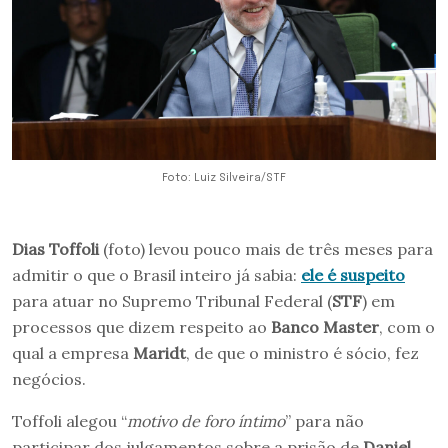
Foto: Luiz Silveira/STF
Dias Toffoli
(foto) levou pouco mais de três meses para
admitir o que o Brasil inteiro já sabia:
ele é suspeito
para atuar no Supremo Tribunal Federal (
STF
) em
processos que dizem respeito ao
Banco Master
, com o
qual a empresa
Maridt
, de que o ministro é sócio, fez
negócios.
Toffoli alegou “
motivo de foro íntimo
” para não
participar dos julgamentos sobre a prisão de
Daniel