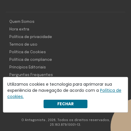
Quem Somos
Hora extra
Política de privacidade
Termos de uso
Política de Cookies
Política de compliance
Princípios Editoriais
Perguntas Frequentes
Utilizamos cookies e tecnologia para aprimorar sua
experiência de navegação de acordo com a
Política de
cookies.
Com inteligência e tecnologia:
FECHAR
Object1ve - Marketing Solution
O Antagonista , 2026, Todos os direitos reservados,
25.163.879/0001-13.