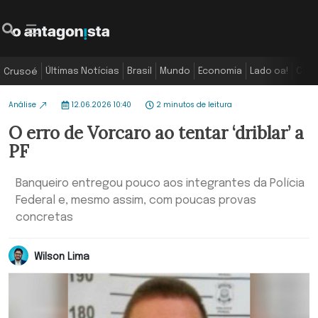
Últimas Notícias
Brasil
Mundo
Economia
Lado oa!
Colu
Crusoé
Análise
12.06.2026 10:40
2 minutos de leitura
O erro de Vorcaro ao tentar ‘driblar’ a
PF
Banqueiro entregou pouco aos integrantes da Polícia
Federal e, mesmo assim, com poucas provas
concretas
Wilson Lima