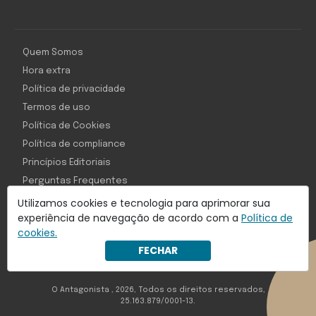
Quem Somos
Hora extra
Política de privacidade
Termos de uso
Política de Cookies
Política de compliance
Princípios Editoriais
Perguntas Frequentes
Utilizamos cookies e tecnologia para aprimorar sua
experiência de navegação de acordo com a
Política de
cookies.
Com inteligência e tecnologia:
FECHAR
Object1ve - Marketing Solution
O Antagonista , 2026, Todos os direitos reservados,
25.163.879/0001-13.