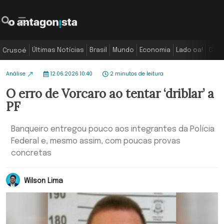
Últimas Notícias
Brasil
Mundo
Economia
Lado oa!
Colu
Crusoé
Análise
12.06.2026 10:40
2 minutos de leitura
O erro de Vorcaro ao tentar ‘driblar’ a
PF
Banqueiro entregou pouco aos integrantes da Polícia
Federal e, mesmo assim, com poucas provas
concretas
Wilson Lima