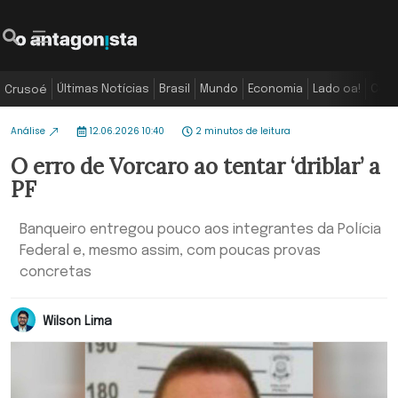
Últimas Notícias
Brasil
Mundo
Economia
Lado oa!
Colu
Crusoé
Análise
12.06.2026 10:40
2 minutos de leitura
O erro de Vorcaro ao tentar ‘driblar’ a
PF
Banqueiro entregou pouco aos integrantes da Polícia
Federal e, mesmo assim, com poucas provas
concretas
Wilson Lima