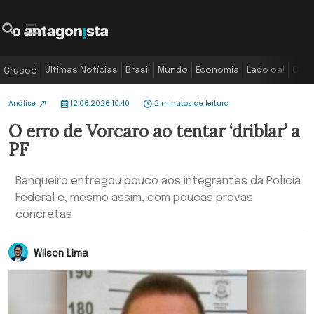
Últimas Notícias
Brasil
Mundo
Economia
Lado oa!
Colu
Crusoé
Análise
12.06.2026 10:40
2 minutos de leitura
O erro de Vorcaro ao tentar ‘driblar’ a
PF
Banqueiro entregou pouco aos integrantes da Polícia
Federal e, mesmo assim, com poucas provas
concretas
Wilson Lima