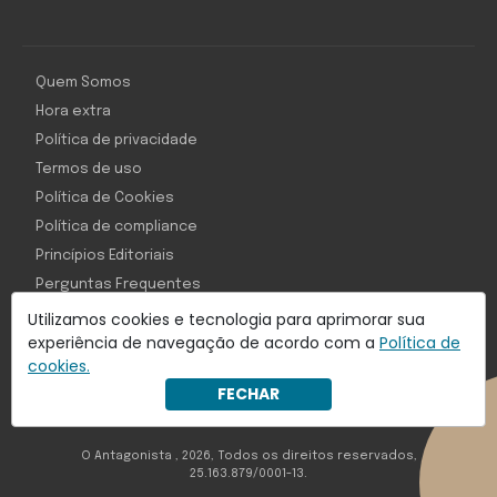
Quem Somos
Hora extra
Política de privacidade
Termos de uso
Política de Cookies
Política de compliance
Princípios Editoriais
Perguntas Frequentes
Utilizamos cookies e tecnologia para aprimorar sua
experiência de navegação de acordo com a
Política de
cookies.
Com inteligência e tecnologia:
FECHAR
Object1ve - Marketing Solution
O Antagonista , 2026, Todos os direitos reservados,
25.163.879/0001-13.