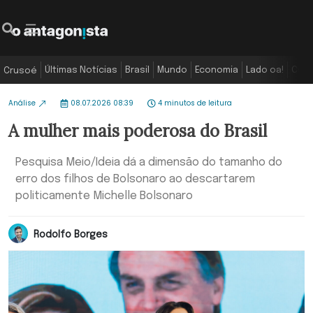
Últimas Notícias
Brasil
Mundo
Economia
Lado oa!
Colu
Crusoé
Análise
08.07.2026 08:39
4 minutos de leitura
A mulher mais poderosa do Brasil
Pesquisa Meio/Ideia dá a dimensão do tamanho do
erro dos filhos de Bolsonaro ao descartarem
politicamente Michelle Bolsonaro
Rodolfo Borges