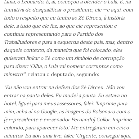
Lima, o Leonardo. E, aí, começou a ofender o Lula. E, na
tentativa de desqualificar o presidente, ele
—
e aqui, com
todo o respeito que eu tenho ao Zé Dirceu, à história
dele, a tudo que ele fez, ao que ele representou e
continua representando para o Partido dos
Trabalhadores e para a esquerda deste país, mas, dentro
daquele contexto, da maneira que foi colocado, eles
quiseram linkar o Zé como um símbolo de corrupção
para dizer: ‘Olha, o Lula vai nomear corruptos como
ministro'”
, relatou o deputado, seguindo:
“Eu não vou entrar na defesa dos Zé Dirceu. Não vou
entrar na pauta deles. Eu mudei a pauta. Eu estava no
hotel, liguei para meus assessores, falei: ‘Imprime para
mim, acha aí no Google, as imagens do Bolsonaro com o
[ex-presidente e ex-senador Fernando] Collor. Imprime
colorido, para aparecer foto.’ Me entregaram em cinco
minutos. Eu abri uma live, falei: ‘Urgente, consegui aqui,