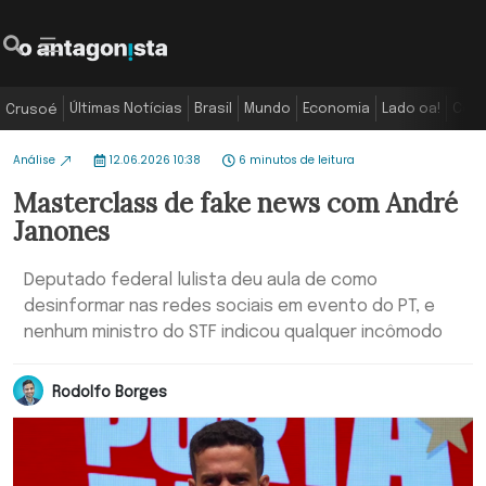
Últimas Notícias
Brasil
Mundo
Economia
Lado oa!
Colu
Crusoé
Análise
12.06.2026 10:38
6 minutos de leitura
Masterclass de fake news com André
Janones
Deputado federal lulista deu aula de como
desinformar nas redes sociais em evento do PT, e
nenhum ministro do STF indicou qualquer incômodo
Rodolfo Borges