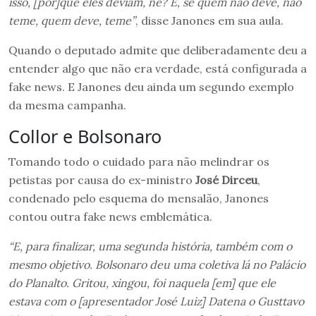
isso, [por]que eles deviam, né? E, se quem não deve, não
teme, quem deve, teme”
, disse Janones em sua aula.
Quando o deputado admite que deliberadamente deu a
entender algo que não era verdade, está configurada a
fake news. E Janones deu ainda um segundo exemplo
da mesma campanha.
Collor e Bolsonaro
Tomando todo o cuidado para não melindrar os
petistas por causa do ex-ministro
José Dirceu
,
condenado pelo esquema do mensalão, Janones
contou outra fake news emblemática.
“E, para finalizar, uma segunda história, também com o
mesmo objetivo. Bolsonaro deu uma coletiva lá no Palácio
do Planalto. Gritou, xingou, foi naquela [em] que ele
estava com o [apresentador José Luiz] Datena o Gusttavo