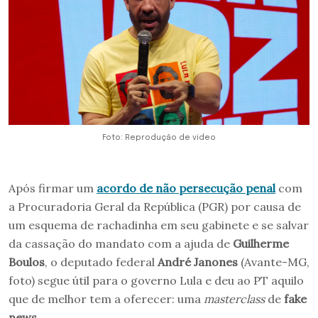
Foto: Reprodução de vídeo
Após firmar um
acordo de não persecução penal
com
a Procuradoria Geral da República (PGR) por causa de
um esquema de rachadinha em seu gabinete e se salvar
da cassação do mandato com a ajuda de
Guilherme
Boulos
, o deputado federal
André Janones
(Avante-MG,
foto) segue útil para o governo Lula e deu ao PT aquilo
que de melhor tem a oferecer: uma
masterclass
de
fake
news
.