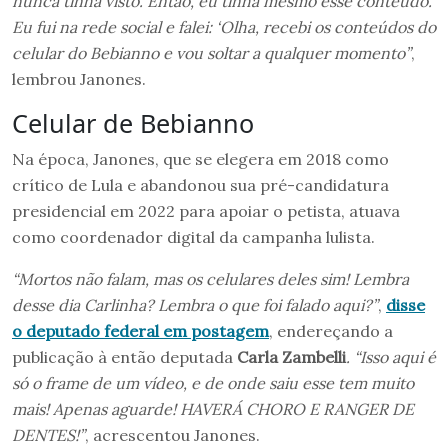
nunca tinha visto. Então, eu tinha mesmo esse conteúdo.
Eu fui na rede social e falei: ‘Olha, recebi os conteúdos do
celular do Bebianno e vou soltar a qualquer momento”
,
lembrou Janones.
Celular de Bebianno
Na época, Janones, que se elegera em 2018 como
crítico de Lula e abandonou sua pré-candidatura
presidencial em 2022 para apoiar o petista, atuava
como coordenador digital da campanha lulista.
“Mortos não falam, mas os celulares deles sim! Lembra
desse dia Carlinha? Lembra o que foi falado aqui?”
,
disse
o deputado federal em postagem
, endereçando a
publicação à então deputada
Carla Zambelli
. “Isso aqui é
só o frame de um vídeo, e de onde saiu esse tem muito
mais! Apenas aguarde! HAVERÁ CHORO E RANGER DE
DENTES!”
, acrescentou Janones.