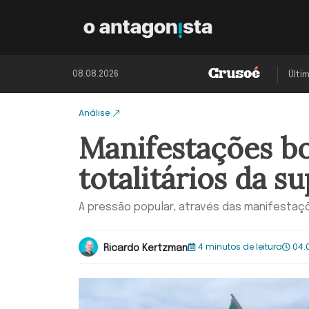
08.08.2026
Últi
Análise
Manifestações bo
totalitários da s
A pressão popular, através das manifestaçõe
4 minutos de leitura
04.
Ricardo Kertzman