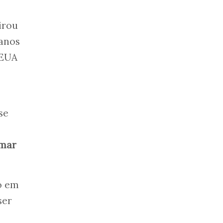
virou
canos
 EUA
 se
mar
to em
ser