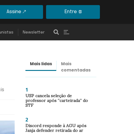
Assine
Entre
unistas
Newsletter
Mais lidas
Mais
Últimas
comentadas
notícias
1
ís
USP cancela seleção de
professor após “carteirada” do
STF
2
Discord responde à AGU após
Janja defender retirada do ar