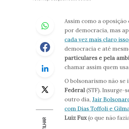
Whastapp
Assim como a oposição d
por democracia, mas ap
cada vez mais claro isso
Facebook
democracia e até mesmo
particulares e pela amb
Linkedin
chamar assim quem usa 
O bolsonarismo não se 
Twitter
Federal
(STF). Insurge-s
outro dia,
Jair Bolsonar
com Dias Toffoli e Gil
Luiz Fux
(o que não fazi