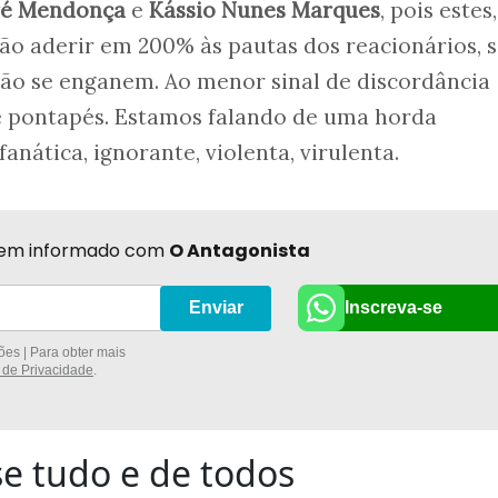
ré Mendonça
e
Kássio Nunes Marques
, pois estes
ão aderir em 200% às pautas dos reacionários, 
não se enganem. Ao menor sinal de discordância
 e pontapés. Estamos falando de uma horda
anática, ignorante, violenta, virulenta.
r bem informado com
O Antagonista
Inscreva-se
Enviar
es | Para obter mais
a de Privacidade
.
e tudo e de todos