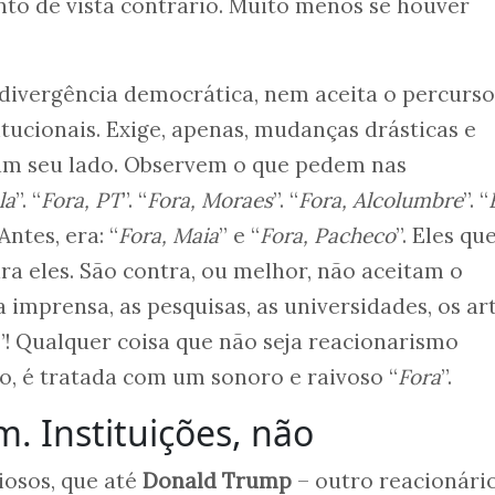
to de vista contrário. Muito menos se houver
 divergência democrática, nem aceita o percurso
itucionais. Exige, apenas, mudanças drásticas e
am seu lado. Observem o que pedem nas
la
”. “
Fora, PT
”. “
Fora, Moraes
”. “
Fora, Alcolumbre
”. “
 Antes, era: “
Fora, Maia
” e “
Fora, Pacheco
”. Eles q
a eles. São contra, ou melhor, não aceitam o
a imprensa, as pesquisas, as universidades, os art
”! Qualquer coisa que não seja reacionarismo
, é tratada com um sonoro e raivoso “
Fora
”.
m. Instituições, não
iosos, que até
Donald Trump
– outro reacionári