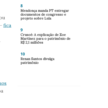
8
Mendonça manda PT entregar
documentos de congresso e
tou
projeto sobre Lula
 –
fica
9
Crusoé: A explicação de Zoe
Martínez para o patrimônio de
s
R$ 2,1 milhões
10
Renan Santos divulga
patrimônio
sos
pa