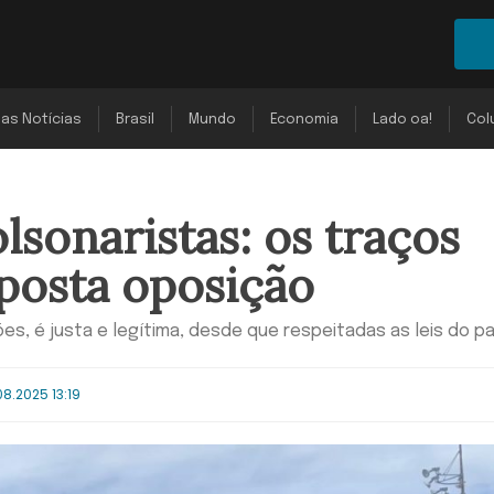
mas Notícias
Brasil
Mundo
Economia
Lado oa!
Col
lsonaristas: os traços
uposta oposição
s, é justa e legítima, desde que respeitadas as leis do pa
08.2025 13:19