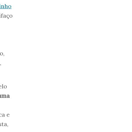
tinho
ifaço
o,
,
elo
uma
ca e
sta,