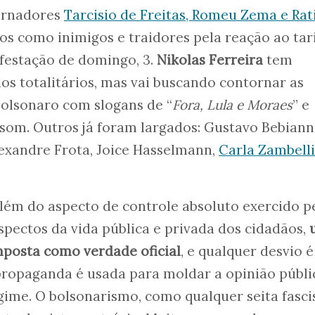
ernadores
Tarcisio de Freitas, Romeu Zema e Ra
ados como inimigos e traidores pela reação ao tar
festação de domingo, 3.
Nikolas Ferreira
tem
os totalitários, mas vai buscando contornar as
olsonaro com slogans de “
Fora, Lula e Moraes
” e
som. Outros já foram largados: Gustavo Bebiann
exandre Frota, Joice Hasselmann,
Carla Zambelli
além do aspecto de controle absoluto exercido p
spectos da vida pública e privada dos cidadãos,
imposta como verdade oficial
, e qualquer desvio é
propaganda é usada para moldar a opinião públi
egime. O bolsonarismo, como qualquer seita fasci