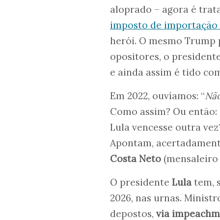
aloprado – agora é tra
imposto de importação 
herói. O mesmo Trump p
opositores, o president
e ainda assim é tido com
Em 2022, ouvíamos: “
Não
Como assim? Ou então: 
Lula vencesse outra ve
Apontam, acertadament
Costa Neto
(mensaleiro 
O presidente
Lula
tem, s
2026, nas urnas. Ministr
depostos,
via impeachm