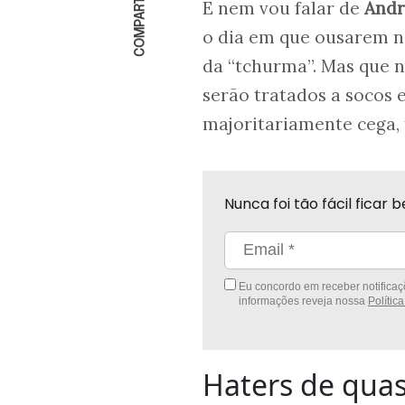
COMPARTILHAR
E nem vou falar de
And
o dia em que ousarem n
da “tchurma”. Mas que 
serão tratados a socos
majoritariamente cega, f
Nunca foi tão fácil fica
Eu concordo em receber notificaçõ
informações reveja nossa
Polític
Haters de quas