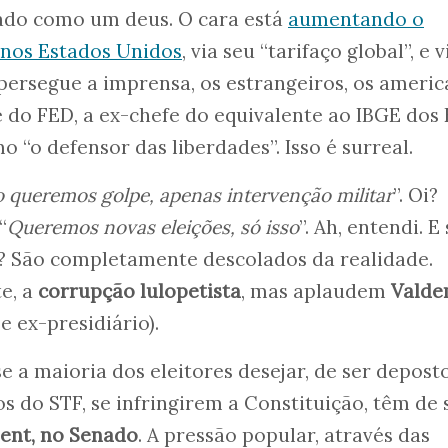
tado como um deus. O cara está
aumentando o
nos Estados Unidos
, via seu “tarifaço global”, e 
ersegue a imprensa, os estrangeiros, os ameri
e do FED, a ex-chefe do equivalente ao IBGE dos
o “o defensor das liberdades”. Isso é surreal.
 queremos golpe, apenas intervenção militar
”. Oi?
“
Queremos novas eleições, só isso
”. Ah, entendi. E
z? São completamente descolados da realidade.
e, a
corrupção lulopetista
, mas aplaudem
Valde
e ex-presidiário).
e a maioria dos eleitores desejar, de ser depos
os do STF, se infringirem a Constituição, têm de 
ent, no Senado
. A pressão popular, através das