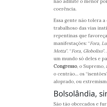
não admite o menor pon
coerência.
Essa gente não tolera a
trabalhoso das vias inst
repentinas que favoreç
manifestações: “
Fora, Lu
Motta
”. “
Fora, Globolixo
”.
um mundo só deles e par
Congresso
, o Supremo, 
o centrão… os “isentões
aloprado, ou extremismo
Bolsolândia, si
São tão obcecados e fur