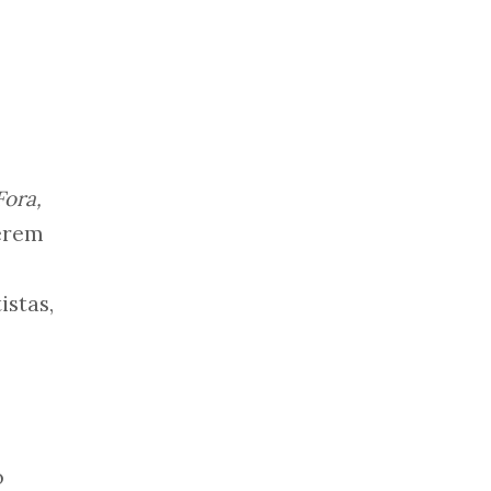
Fora,
uerem
istas,
o