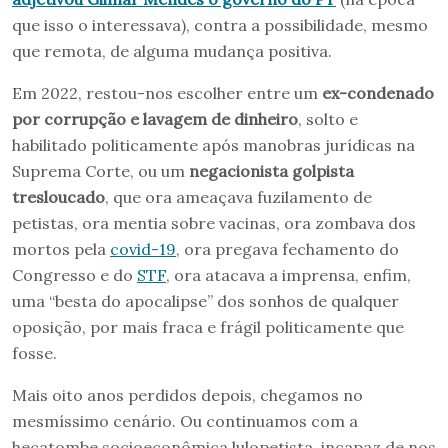
que isso o interessava), contra a possibilidade, mesmo
que remota, de alguma mudança positiva.
Em 2022, restou-nos escolher entre um
ex-condenado
por corrupção e lavagem de dinheiro
, solto e
habilitado politicamente após manobras jurídicas na
Suprema Corte, ou um
negacionista golpista
tresloucado
, que ora ameaçava fuzilamento de
petistas, ora mentia sobre vacinas, ora zombava dos
mortos pela
covid-19
, ora pregava fechamento do
Congresso e do
STF
, ora atacava a imprensa, enfim,
uma “besta do apocalipse” dos sonhos de qualquer
oposição, por mais fraca e frágil politicamente que
fosse.
Mais oito anos perdidos depois, chegamos no
mesmíssimo cenário. Ou continuamos com a
hecatombe socioeconômica lulopetista, incapaz de nos