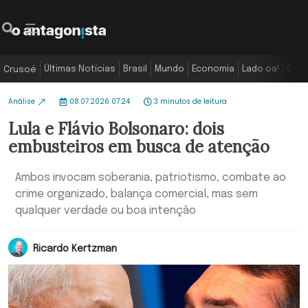
Últimas Notícias
Brasil
Mundo
Economia
Lado oa!
Colu
Crusoé
Análise
08.07.2026 07:24
3 minutos de leitura
Lula e Flávio Bolsonaro: dois
embusteiros em busca de atenção
Ambos invocam soberania, patriotismo, combate ao
crime organizado, balança comercial, mas sem
qualquer verdade ou boa intenção
Ricardo Kertzman