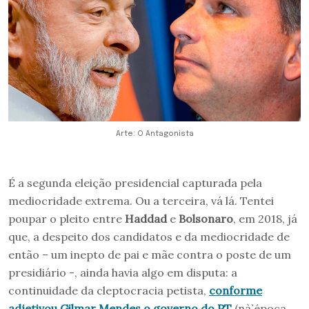
Arte: O Antagonista
É a segunda eleição presidencial capturada pela
mediocridade extrema. Ou a terceira, vá lá. Tentei
poupar o pleito entre
Haddad
e
Bolsonaro
, em 2018, já
que, a despeito dos candidatos e da mediocridade de
então – um inepto de pai e mãe contra o poste de um
presidiário -, ainda havia algo em disputa: a
continuidade da cleptocracia petista,
conforme
adjetivou Gilmar Mendes o governo do PT
(nà`época