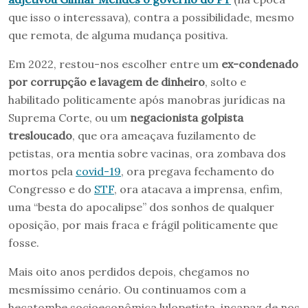
que isso o interessava), contra a possibilidade, mesmo
que remota, de alguma mudança positiva.
Em 2022, restou-nos escolher entre um
ex-condenado
por corrupção e lavagem de dinheiro
, solto e
habilitado politicamente após manobras jurídicas na
Suprema Corte, ou um
negacionista golpista
tresloucado
, que ora ameaçava fuzilamento de
petistas, ora mentia sobre vacinas, ora zombava dos
mortos pela
covid-19
, ora pregava fechamento do
Congresso e do
STF
, ora atacava a imprensa, enfim,
uma “besta do apocalipse” dos sonhos de qualquer
oposição, por mais fraca e frágil politicamente que
fosse.
Mais oito anos perdidos depois, chegamos no
mesmíssimo cenário. Ou continuamos com a
hecatombe socioeconômica lulopetista, incapaz de nos