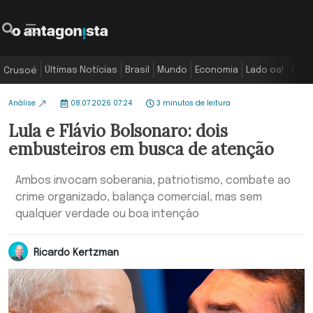
Últimas Notícias
Brasil
Mundo
Economia
Lado oa!
Colu
Crusoé
Análise
08.07.2026 07:24
3 minutos de leitura
Lula e Flávio Bolsonaro: dois
embusteiros em busca de atenção
Ambos invocam soberania, patriotismo, combate ao
crime organizado, balança comercial, mas sem
qualquer verdade ou boa intenção
Ricardo Kertzman