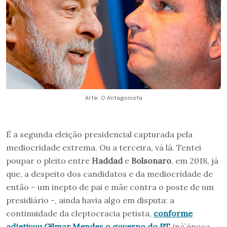
Arte: O Antagonista
É a segunda eleição presidencial capturada pela
mediocridade extrema. Ou a terceira, vá lá. Tentei
poupar o pleito entre
Haddad
e
Bolsonaro
, em 2018, já
que, a despeito dos candidatos e da mediocridade de
então – um inepto de pai e mãe contra o poste de um
presidiário -, ainda havia algo em disputa: a
continuidade da cleptocracia petista,
conforme
adjetivou Gilmar Mendes o governo do PT
(nà`época