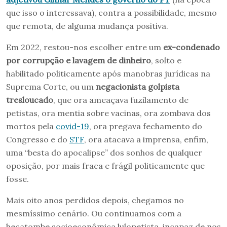
que isso o interessava), contra a possibilidade, mesmo
que remota, de alguma mudança positiva.
Em 2022, restou-nos escolher entre um
ex-condenado
por corrupção e lavagem de dinheiro
, solto e
habilitado politicamente após manobras jurídicas na
Suprema Corte, ou um
negacionista golpista
tresloucado
, que ora ameaçava fuzilamento de
petistas, ora mentia sobre vacinas, ora zombava dos
mortos pela
covid-19
, ora pregava fechamento do
Congresso e do
STF
, ora atacava a imprensa, enfim,
uma “besta do apocalipse” dos sonhos de qualquer
oposição, por mais fraca e frágil politicamente que
fosse.
Mais oito anos perdidos depois, chegamos no
mesmíssimo cenário. Ou continuamos com a
hecatombe socioeconômica lulopetista, incapaz de nos