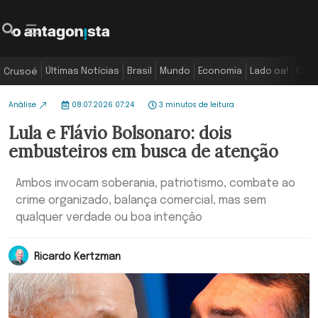
Últimas Notícias
Brasil
Mundo
Economia
Lado oa!
Colu
Crusoé
Análise
08.07.2026 07:24
3 minutos de leitura
Lula e Flávio Bolsonaro: dois
embusteiros em busca de atenção
Ambos invocam soberania, patriotismo, combate ao
crime organizado, balança comercial, mas sem
qualquer verdade ou boa intenção
Ricardo Kertzman