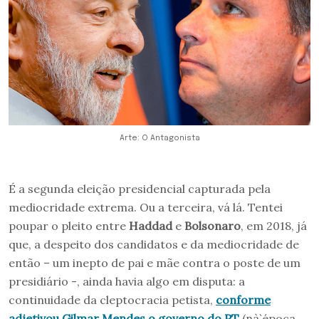
Arte: O Antagonista
É a segunda eleição presidencial capturada pela
mediocridade extrema. Ou a terceira, vá lá. Tentei
poupar o pleito entre
Haddad
e
Bolsonaro
, em 2018, já
que, a despeito dos candidatos e da mediocridade de
então – um inepto de pai e mãe contra o poste de um
presidiário -, ainda havia algo em disputa: a
continuidade da cleptocracia petista,
conforme
adjetivou Gilmar Mendes o governo do PT
(nà`época