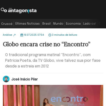
Últimas Notícias
Brasil
Mundo
Economia
Lado oa!
Colu
Crusoé
Análise
19.07.2025 07:54
3 minutos de leitura
Globo encara crise no “Encontro”
O tradicional programa matinal “Encontro”, com
Patrícia Poeta, da TV Globo, vive talvez sua pior fase
desde a estreia em 2012
José Inácio Pilar