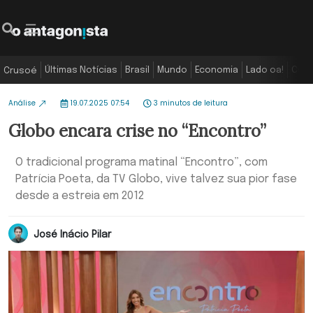
Últimas Notícias
Brasil
Mundo
Economia
Lado oa!
Colu
Crusoé
Análise
19.07.2025 07:54
3 minutos de leitura
Globo encara crise no “Encontro”
O tradicional programa matinal “Encontro”, com
Patrícia Poeta, da TV Globo, vive talvez sua pior fase
desde a estreia em 2012
José Inácio Pilar