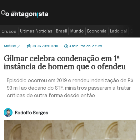
Últimas Notícias
Brasil
Mundo
Economia
Lado oa!
Colu
Crusoé
Análise
08.06.2026 10:10
3 minutos de leitura
Gilmar celebra condenação em 1ª
instância de homem que o ofendeu
Episódio ocorreu em 2019 e rendeu indenização de R$
93 mil ao decano do STF; ministros passaram a tratar
críticas de outra forma desde então
Rodolfo Borges