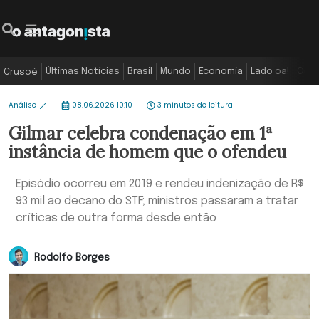
Últimas Notícias
Brasil
Mundo
Economia
Lado oa!
Colu
Crusoé
Análise
08.06.2026 10:10
3 minutos de leitura
Gilmar celebra condenação em 1ª
instância de homem que o ofendeu
Episódio ocorreu em 2019 e rendeu indenização de R$
93 mil ao decano do STF; ministros passaram a tratar
críticas de outra forma desde então
Rodolfo Borges