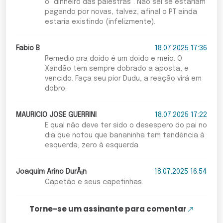
o "dinheiro das palestras". Não sei se estariam
pagando por novas, talvez, afinal o PT ainda
estaria existindo (infelizmente).
Fabio B
18.07.2025 17:36
Remedio pra doido é um doido e meio. O
Xandão tem sempre dobrado a aposta, e
vencido. Faça seu pior Dudu, a reação virá em
dobro.
MAURICIO JOSE GUERRINI
18.07.2025 17:22
E qual não deve ter sido o desespero do pai no
dia que notou que bananinha tem tendência à
esquerda, zero à esquerda.
Joaquim Arino DurÃ¡n
18.07.2025 16:54
Capetão e seus capetinhas.
Torne-se um assinante para comentar