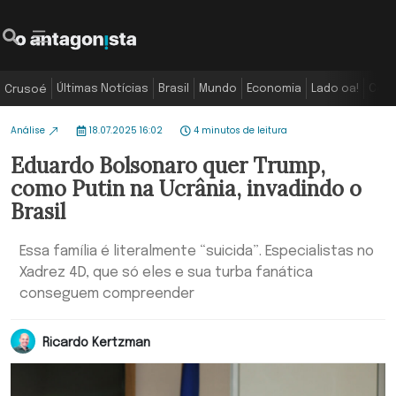
Últimas Notícias
Brasil
Mundo
Economia
Lado oa!
Colu
Crusoé
Análise
18.07.2025 16:02
4 minutos de leitura
Eduardo Bolsonaro quer Trump,
como Putin na Ucrânia, invadindo o
Brasil
Essa família é literalmente “suicida”. Especialistas no
Xadrez 4D, que só eles e sua turba fanática
conseguem compreender
Ricardo Kertzman