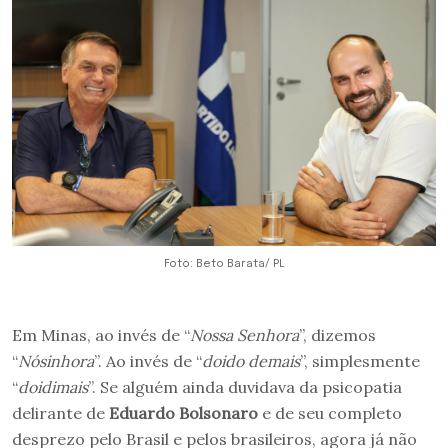
Foto: Beto Barata/ PL
Em Minas, ao invés de “
Nossa Senhora
”, dizemos
“
Nósinhora
”. Ao invés de “
doido demais
”, simplesmente
“
doidimais
”. Se alguém ainda duvidava da psicopatia
delirante de
Eduardo Bolsonaro
e de seu completo
desprezo pelo Brasil e pelos brasileiros, agora já não