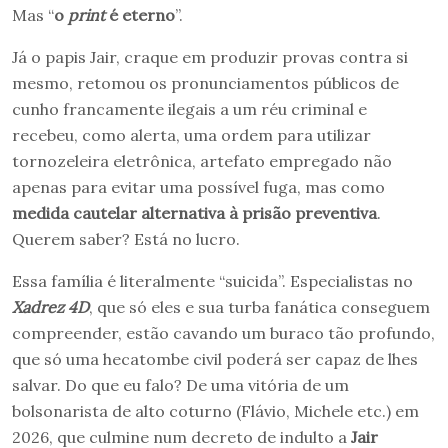
Mas “
o
print
é eterno
”.
Já o papis Jair, craque em produzir provas contra si
mesmo, retomou os pronunciamentos públicos de
cunho francamente ilegais a um réu criminal e
recebeu, como alerta, uma ordem para utilizar
tornozeleira eletrônica, artefato empregado não
apenas para evitar uma possível fuga, mas como
medida cautelar alternativa à prisão preventiva
.
Querem saber? Está no lucro.
Essa família é literalmente “suicida”. Especialistas no
Xadrez 4D
, que só eles e sua turba fanática conseguem
compreender, estão cavando um buraco tão profundo,
que só uma hecatombe civil poderá ser capaz de lhes
salvar. Do que eu falo? De uma vitória de um
bolsonarista de alto coturno (Flávio, Michele etc.) em
2026, que culmine num decreto de indulto a
Jair