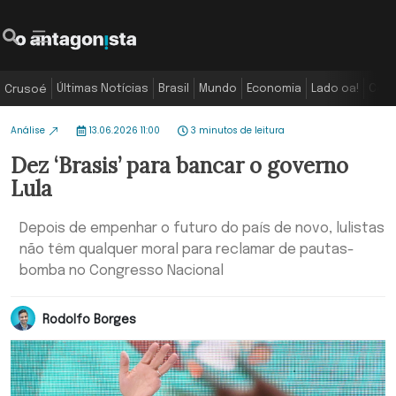
Últimas Notícias
Brasil
Mundo
Economia
Lado oa!
Colu
Crusoé
Análise
13.06.2026 11:00
3 minutos de leitura
Dez ‘Brasis’ para bancar o governo
Lula
Depois de empenhar o futuro do país de novo, lulistas
não têm qualquer moral para reclamar de pautas-
bomba no Congresso Nacional
Rodolfo Borges