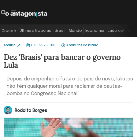
Últimas Notícias
Brasil
Mundo
Economia
Lado oa!
Colu
Crusoé
Análise
13.06.2026 11:00
3 minutos de leitura
Dez ‘Brasis’ para bancar o governo
Lula
Depois de empenhar o futuro do país de novo, lulistas
não têm qualquer moral para reclamar de pautas-
bomba no Congresso Nacional
Rodolfo Borges