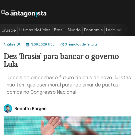
Últimas Notícias
Brasil
Mundo
Economia
Lado oa!
Colu
Crusoé
Análise
13.06.2026 11:00
3 minutos de leitura
Dez ‘Brasis’ para bancar o governo
Lula
Depois de empenhar o futuro do país de novo, lulistas
não têm qualquer moral para reclamar de pautas-
bomba no Congresso Nacional
Rodolfo Borges