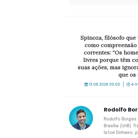
Spinoza, filósofo que 
como compreensão 
correntes: “Os home
livres porque têm c
suas ações, mas ignor
que os
13.06.2026 00:00
4 m
Rodolfo Bo
Rodolfo Borges 
Brasília (UnB). 
Istoé Dinheiro, p