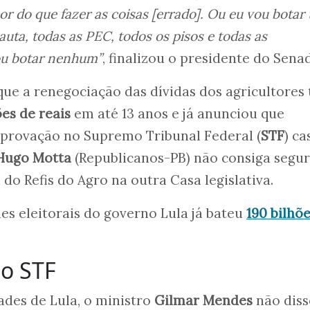
or do que fazer as coisas [errado]. Ou eu vou botar
auta, todas as PEC, todos os pisos e todas as
vou botar nenhum”
, finalizou o presidente do Sena
que a renegociação das dívidas dos agricultores 
ões de reais
em até 13 anos e já anunciou que
aprovação no Supremo Tribunal Federal (
STF
) ca
Hugo Motta
(Republicanos-PB) não consiga segur
 do Refis do Agro na outra Casa legislativa.
s eleitorais do governo Lula já bateu
190 bilhõ
 o STF
des de Lula, o ministro
Gilmar Mendes
não diss