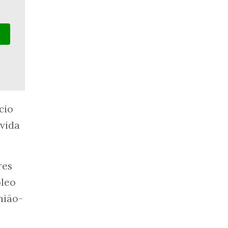
cio
ívida
res
óleo
nião-