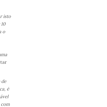
r isto
 10
a o
 uma
otar
 de
ca, é
ável
o com