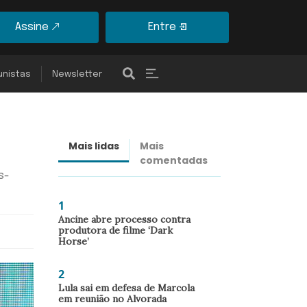
Assine
Entre
unistas
Newsletter
Mais lidas
Mais
Últimas
comentadas
notícias
s-
1
Ancine abre processo contra
produtora de filme ‘Dark
Horse’
2
Lula sai em defesa de Marcola
em reunião no Alvorada