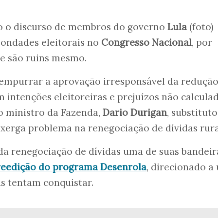
ivo o discurso de membros do governo
Lula
(foto)
bondades eleitorais no
Congresso Nacional
, por
e são ruins mesmo.
 empurrar a aprovação irresponsável da redução
m intenções eleitoreiras e prejuízos não calcula
o ministro da Fazenda,
Dario Durigan
, substitut
nxerga problema na renegociação de dívidas rura
da renegociação de dívidas uma de suas bandeir
reedição do programa Desenrola
, direcionado a
as tentam conquistar.