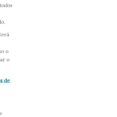
 todos
do.
terá
so o
ar o
es de
e