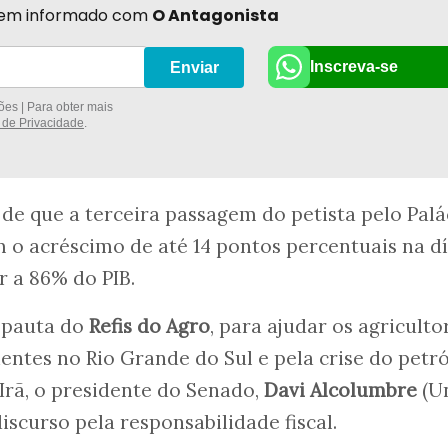
r bem informado com
O Antagonista
Inscreva-se
Enviar
es | Para obter mais
a de Privacidade
.
 de que a terceira passagem do petista pelo Palá
 o acréscimo de até 14 pontos percentuais na d
r a 86% do PIB.
 pauta do
Refis do Agro
, para ajudar os agriculto
entes no Rio Grande do Sul e pela crise do petr
Irã, o presidente do Senado,
Davi Alcolumbre
(U
iscurso pela responsabilidade fiscal.