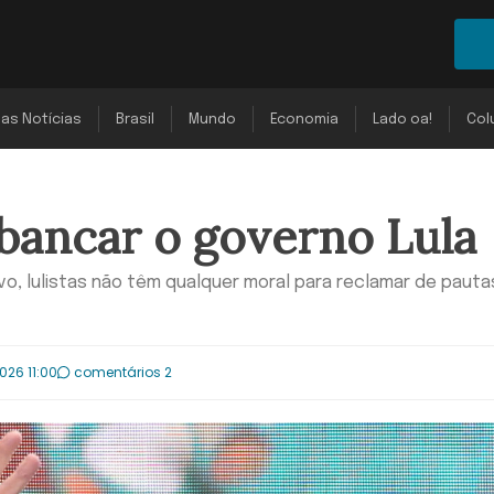
mas Notícias
Brasil
Mundo
Economia
Lado oa!
Col
 bancar o governo Lula
o, lulistas não têm qualquer moral para reclamar de pauta
026 11:00
comentários 2