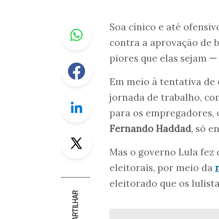
Whastapp
Soa cínico e até ofens
contra a aprovação de 
piores que elas sejam
—
Facebook
Em meio à tentativa de
jornada de trabalho, co
Linkedin
para os empregadores, 
Fernando Haddad
, só e
Twitter
Mas o governo Lula fez 
eleitorais, por meio da
eleitorado que os lulist
COMPARTILHAR