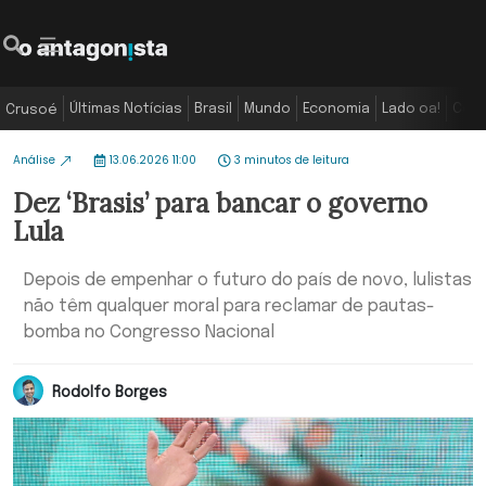
Últimas Notícias
Brasil
Mundo
Economia
Lado oa!
Colu
Crusoé
Análise
13.06.2026 11:00
3 minutos de leitura
Dez ‘Brasis’ para bancar o governo
Lula
Depois de empenhar o futuro do país de novo, lulistas
não têm qualquer moral para reclamar de pautas-
bomba no Congresso Nacional
Rodolfo Borges