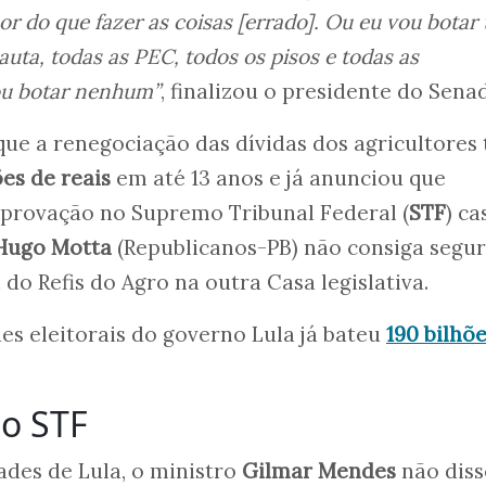
or do que fazer as coisas [errado]. Ou eu vou botar
auta, todas as PEC, todos os pisos e todas as
vou botar nenhum”
, finalizou o presidente do Sena
que a renegociação das dívidas dos agricultores 
ões de reais
em até 13 anos e já anunciou que
aprovação no Supremo Tribunal Federal (
STF
) ca
Hugo Motta
(Republicanos-PB) não consiga segur
 do Refis do Agro na outra Casa legislativa.
s eleitorais do governo Lula já bateu
190 bilhõ
 o STF
des de Lula, o ministro
Gilmar Mendes
não diss