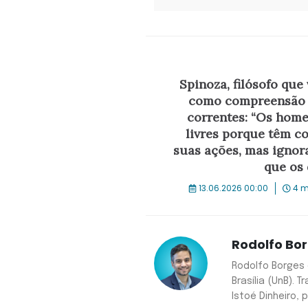
Spinoza, filósofo que 
como compreensão 
correntes: “Os home
livres porque têm c
suas ações, mas ignor
que os
13.06.2026 00:00
4 m
Rodolfo Bo
Rodolfo Borges 
Brasília (UnB). 
Istoé Dinheiro, p