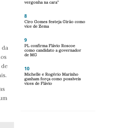
vergonha na cara”
8
Ciro Gomes festeja Girão como
vice de Zema
9
PL confirma Flávio Roscoe
 da
como candidato a governador
de MG
dos
o de
10
Michelle e Rogério Marinho
is.
ganham força como possíveis
vices de Flávio
as
 um