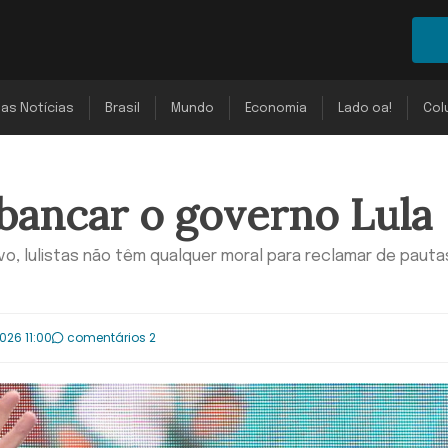
mas Notícias
Brasil
Mundo
Economia
Lado oa!
Col
 bancar o governo Lula
o, lulistas não têm qualquer moral para reclamar de pauta
026 11:00
comentários 2