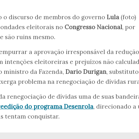
ivo o discurso de membros do governo
Lula
(foto)
bondades eleitorais no
Congresso Nacional
, por
e são ruins mesmo.
 empurrar a aprovação irresponsável da redução
m intenções eleitoreiras e prejuízos não calcula
o ministro da Fazenda,
Dario Durigan
, substitut
nxerga problema na renegociação de dívidas rura
da renegociação de dívidas uma de suas bandeir
reedição do programa Desenrola
, direcionado a
as tentam conquistar.