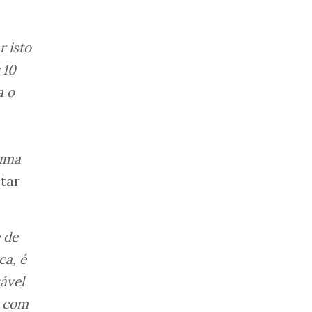
r isto
 10
a o
 uma
otar
 de
ca, é
ável
o com