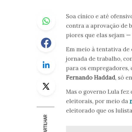
Whastapp
Soa cínico e até ofens
contra a aprovação de 
piores que elas sejam
—
Facebook
Em meio à tentativa de
jornada de trabalho, co
Linkedin
para os empregadores, 
Fernando Haddad
, só e
Twitter
Mas o governo Lula fez 
eleitorais, por meio da
eleitorado que os lulist
COMPARTILHAR