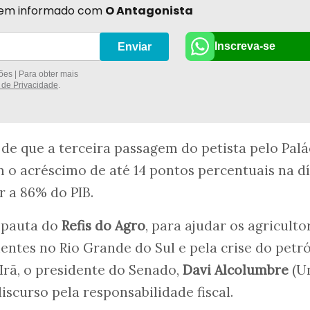
r bem informado com
O Antagonista
Inscreva-se
Enviar
es | Para obter mais
a de Privacidade
.
 de que a terceira passagem do petista pelo Palá
 o acréscimo de até 14 pontos percentuais na d
r a 86% do PIB.
 pauta do
Refis do Agro
, para ajudar os agriculto
entes no Rio Grande do Sul e pela crise do petr
Irã, o presidente do Senado,
Davi Alcolumbre
(U
iscurso pela responsabilidade fiscal.