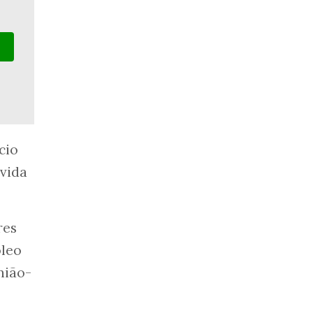
cio
ívida
res
óleo
nião-