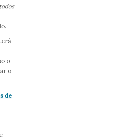
 todos
do.
terá
so o
ar o
es de
e