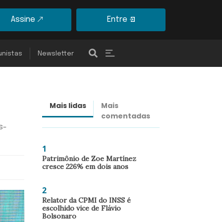
Assine
Entre
unistas
Newsletter
Mais lidas
Mais
Últimas
comentadas
notícias
s-
1
Patrimônio de Zoe Martínez
cresce 226% em dois anos
2
Relator da CPMI do INSS é
escolhido vice de Flávio
Bolsonaro