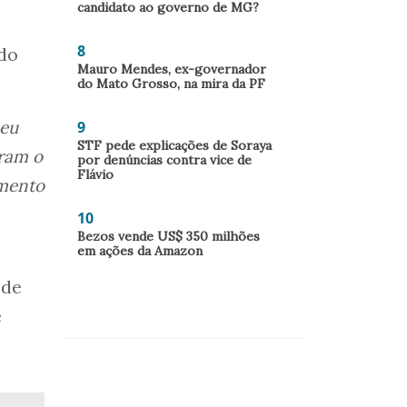
candidato ao governo de MG?
8
ado
Mauro Mendes, ex-governador
do Mato Grosso, na mira da PF
 eu
9
STF pede explicações de Soraya
eram o
por denúncias contra vice de
Flávio
imento
10
Bezos vende US$ 350 milhões
em ações da Amazon
 de
e