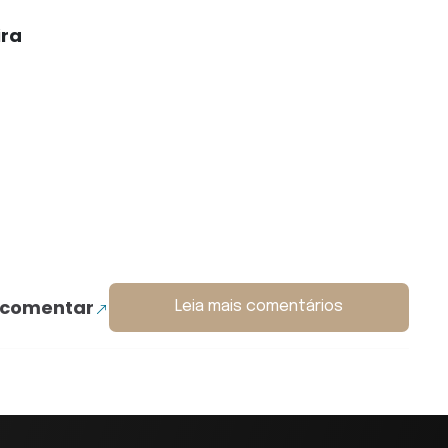
ira
 comentar
Leia mais comentários