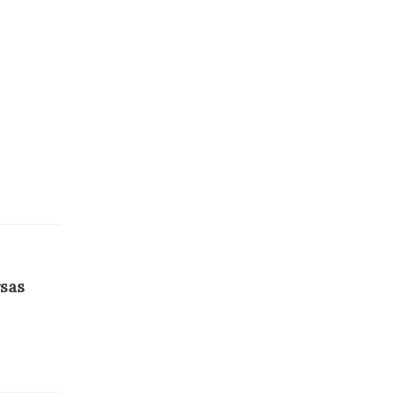
sas
a