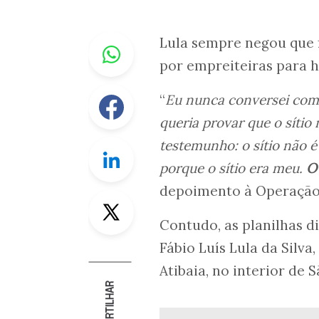
Whastapp
Lula sempre negou que f
por empreiteiras para h
Facebook
“
Eu nu
nca conversei com 
queria provar que o sítio
testemunho: o sítio não é
Linkedin
porque o sítio era meu.
O 
depoimento à Operação 
Twitter
Contudo, as planilhas di
Fábio Luís Lula da Silva,
Atibaia, no interior de S
COMPARTILHAR