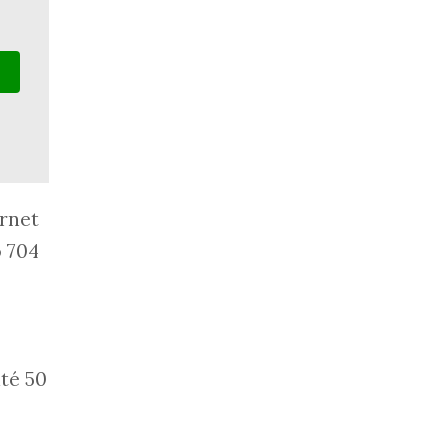
ernet
o 704
até 50