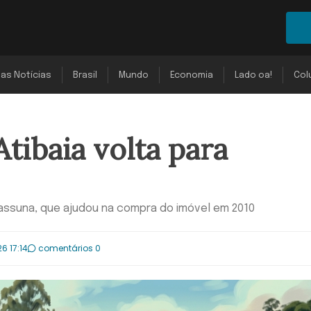
mas Notícias
Brasil
Mundo
Economia
Lado oa!
Col
Atibaia volta para
uassuna, que ajudou na compra do imóvel em 2010
6 17:14
comentários 0