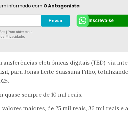
r bem informado com
O Antagonista
Inscreva-se
Enviar
es | Para obter mais
a de Privacidade
.
transferências eletrônicas digitais (TED), via int
sil, para Jonas Leite Suassuna Filho, totalizand
025.
m quase sempre de 10 mil reais.
 valores maiores, de 25 mil reais, 36 mil reais e 