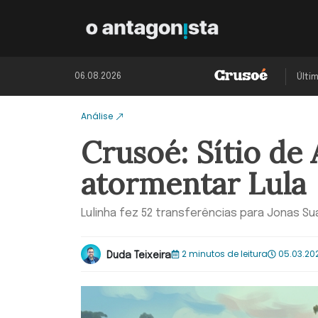
06.08.2026
Últi
Análise
Crusoé: Sítio de 
atormentar Lula
Lulinha fez 52 transferências para Jonas S
2 minutos de leitura
05.03.202
Duda Teixeira