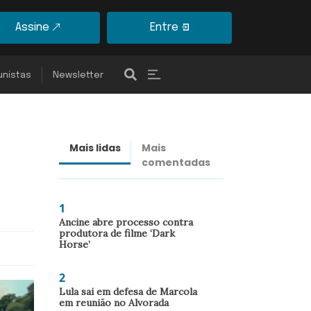
Assine
Entre
unistas
Newsletter
Mais lidas
Mais
Últimas
comentadas
notícias
1
Ancine abre processo contra
produtora de filme ‘Dark
Horse’
2
Lula sai em defesa de Marcola
em reunião no Alvorada