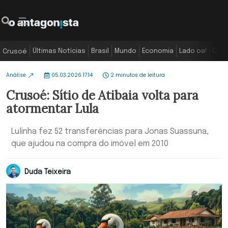
Últimas Notícias
Brasil
Mundo
Economia
Lado oa!
Colu
Crusoé
Análise
05.03.2026 17:14
2 minutos de leitura
Crusoé: Sítio de Atibaia volta para
atormentar Lula
Lulinha fez 52 transferências para Jonas Suassuna,
que ajudou na compra do imóvel em 2010
Duda Teixeira