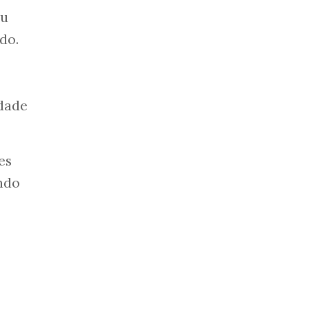
ou
do.
idade
es
ando