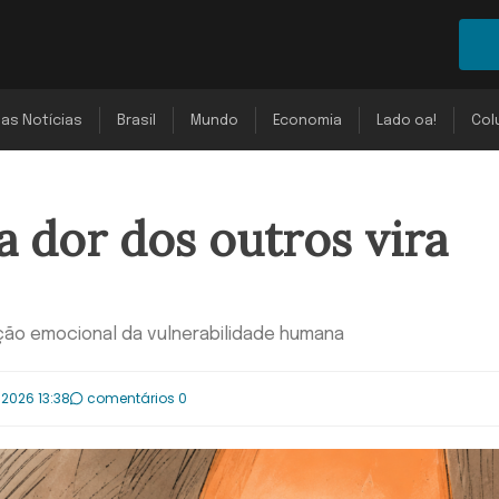
mas Notícias
Brasil
Mundo
Economia
Lado oa!
Col
 dor dos outros vira
ção emocional da vulnerabilidade humana
.2026 13:38
comentários 0