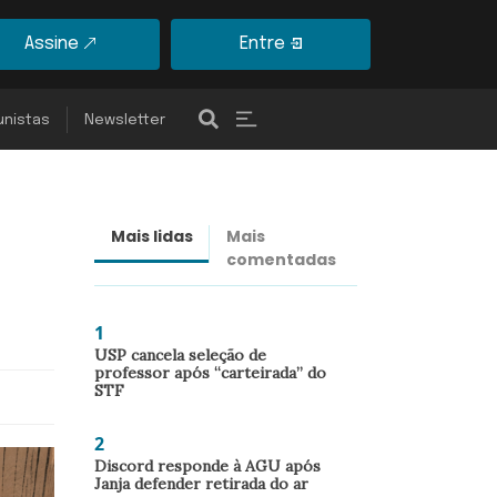
Assine
Entre
unistas
Newsletter
Mais lidas
Mais
Últimas
comentadas
notícias
1
USP cancela seleção de
professor após “carteirada” do
STF
2
Discord responde à AGU após
Janja defender retirada do ar