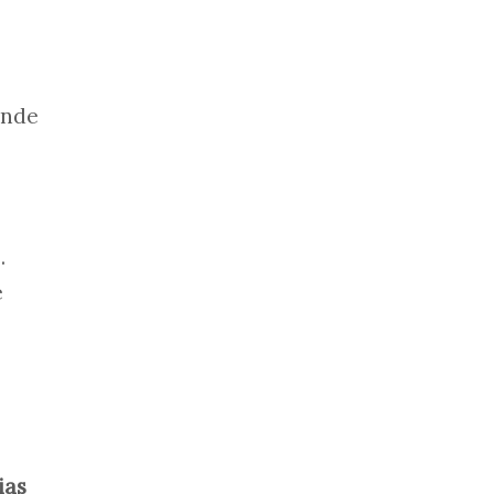
ande
.
e
ias