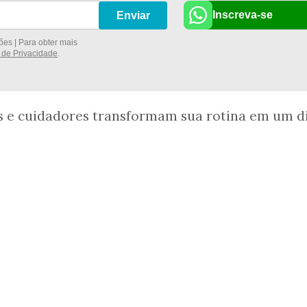
Inscreva-se
Enviar
es | Para obter mais
a de Privacidade
.
ãos e cuidadores transformam sua rotina em um d