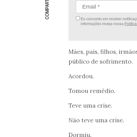
COMPARTILHAR
Eu concordo em receber notificaçõ
informações reveja nossa
Polític
Mães, pais, filhos, irm
público de sofrimento.
Acordou.
Tomou remédio.
Teve uma crise.
Não teve uma crise.
Dormiu.