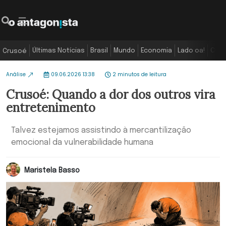
Últimas Notícias
Brasil
Mundo
Economia
Lado oa!
Colu
Crusoé
Análise
09.06.2026 13:38
2 minutos de leitura
Crusoé: Quando a dor dos outros vira
entretenimento
Talvez estejamos assistindo à mercantilização
emocional da vulnerabilidade humana
Maristela Basso