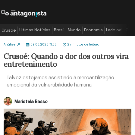
Últimas Notícias
Brasil
Mundo
Economia
Lado oa!
Colu
Crusoé
Análise
09.06.2026 13:38
2 minutos de leitura
Crusoé: Quando a dor dos outros vira
entretenimento
Talvez estejamos assistindo à mercantilização
emocional da vulnerabilidade humana
Maristela Basso