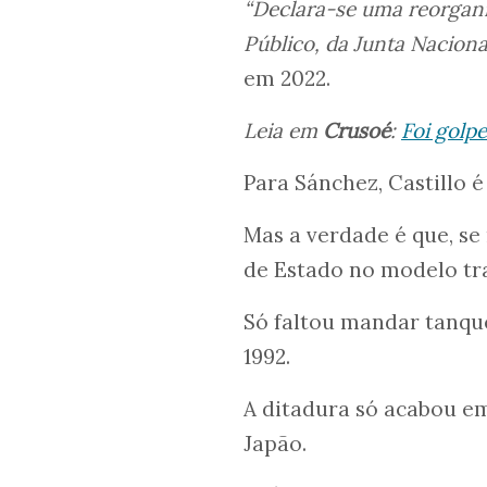
“
Declara-se uma reorganiz
Público, da Junta Naciona
em 2022.
Leia em
Crusoé
:
Foi golp
Para Sánchez, Castillo é
Mas a verdade é que, se 
de Estado no modelo tra
Só faltou mandar tanque
1992.
A ditadura só acabou em
Japão.