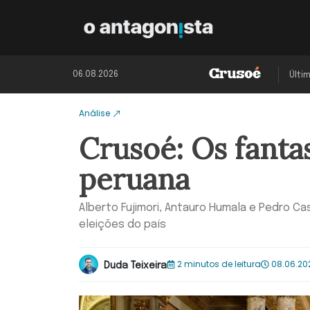
06.08.2026
Últi
Análise
Crusoé: Os fanta
peruana
Alberto Fujimori, Antauro Humala e Pedro Ca
eleições do país
2 minutos de leitura
08.06.202
Duda Teixeira