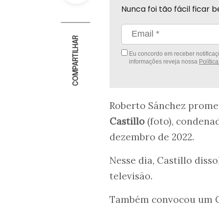
Nunca foi tão fácil fica
COMPARTILHAR
Eu concordo em receber notificaçõ
informações reveja nossa
Polític
Roberto Sánchez promet
Castillo
(foto), condena
dezembro de 2022.
Nesse dia, Castillo dis
televisão.
Também convocou um Co