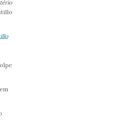
tério
stillo
illo
golpe
 em
o