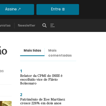
Assine
Entre
unistas
Newsletter
ão
Mais lidas
Mais
Últimas
comentadas
notícias
1
nas
Relator da CPMI do INSS é
escolhido vice de Flávio
Bolsonaro
2
Patrimônio de Zoe Martínez
cresce 226% em dois anos