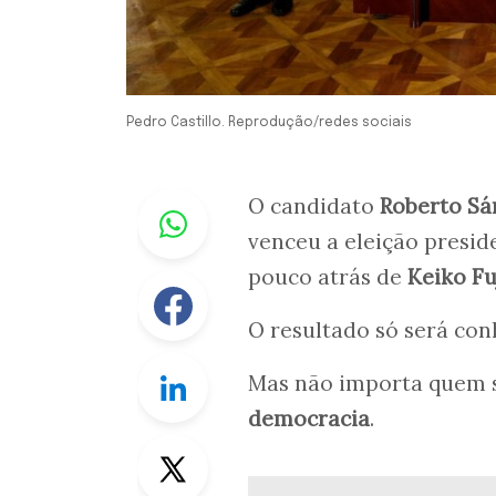
Pedro Castillo. Reprodução/redes sociais
Whastapp
O candidato
Roberto Sá
venceu a eleição presid
pouco atrás de
Keiko Fu
Facebook
O resultado só será co
Linkedin
Mas não importa quem s
democracia
.
Twitter