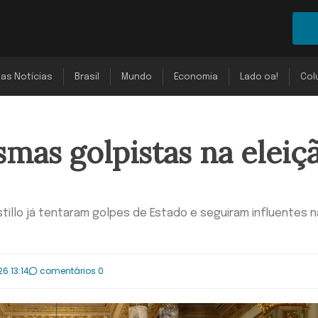
mas Notícias
Brasil
Mundo
Economia
Lado oa!
Col
smas golpistas na eleiç
stillo já tentaram golpes de Estado e seguiram influentes 
6 13:14
comentários 0