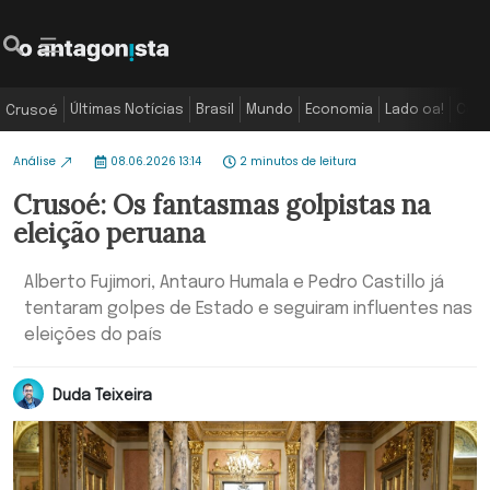
Últimas Notícias
Brasil
Mundo
Economia
Lado oa!
Colu
Crusoé
Análise
08.06.2026 13:14
2 minutos de leitura
Crusoé: Os fantasmas golpistas na
eleição peruana
Alberto Fujimori, Antauro Humala e Pedro Castillo já
tentaram golpes de Estado e seguiram influentes nas
eleições do país
Duda Teixeira