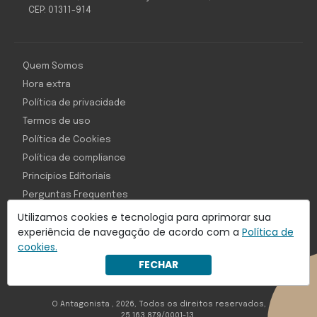
CEP: 01311-914
Quem Somos
Hora extra
Política de privacidade
Termos de uso
Política de Cookies
Política de compliance
Princípios Editoriais
Perguntas Frequentes
Utilizamos cookies e tecnologia para aprimorar sua
experiência de navegação de acordo com a
Política de
cookies.
Com inteligência e tecnologia:
FECHAR
Object1ve - Marketing Solution
O Antagonista , 2026, Todos os direitos reservados,
25.163.879/0001-13.