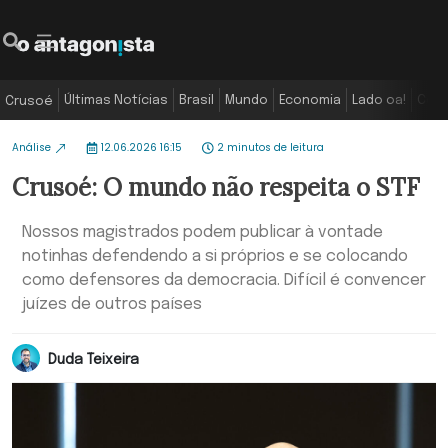
Últimas Notícias
Brasil
Mundo
Economia
Lado oa!
Colu
Crusoé
Análise
12.06.2026 16:15
2 minutos de leitura
Crusoé: O mundo não respeita o STF
Nossos magistrados podem publicar à vontade
notinhas defendendo a si próprios e se colocando
como defensores da democracia. Difícil é convencer
juízes de outros países
Duda Teixeira