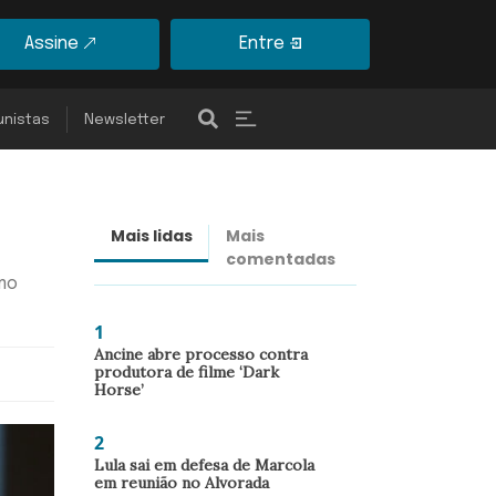
Assine
Entre
unistas
Newsletter
Mais lidas
Mais
Últimas
comentadas
notícias
mo
1
Ancine abre processo contra
produtora de filme ‘Dark
Horse’
2
Lula sai em defesa de Marcola
em reunião no Alvorada