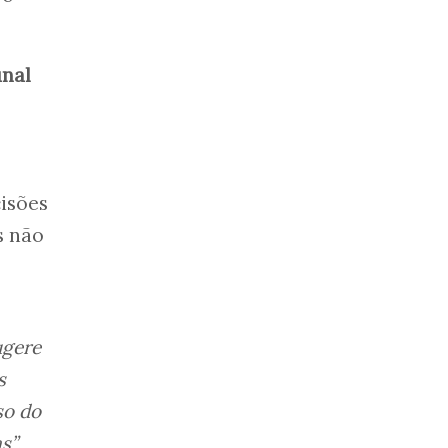
unal
cisões
s não
ugere
s
so do
as”
,