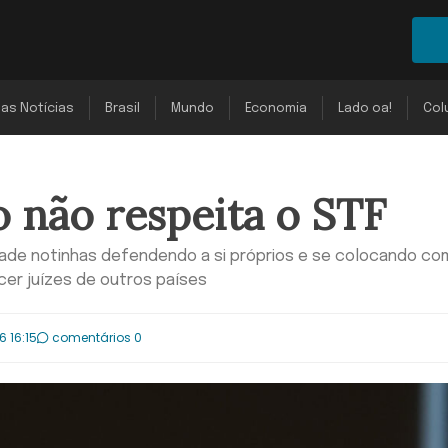
mas Notícias
Brasil
Mundo
Economia
Lado oa!
Col
 não respeita o STF
ade notinhas defendendo a si próprios e se colocando co
cer juízes de outros países
6 16:15
comentários 0