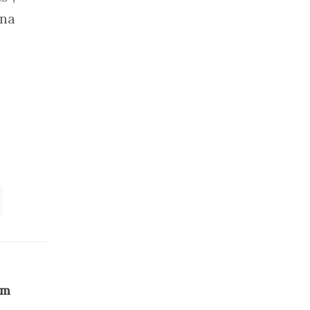
 na
om