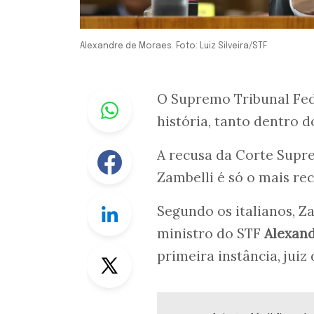
Alexandre de Moraes. Foto: Luiz Silveira/STF
Whastapp
O Supremo Tribunal Fede
história, tanto dentro d
Facebook
A recusa da Corte Supre
Zambelli é só o mais rec
Linkedin
Segundo os italianos, Z
ministro do STF
Alexan
Twitter
primeira instância, juiz