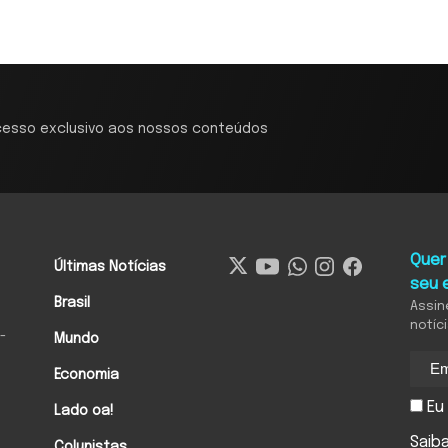
cesso exclusivo aos nossos conteúdos
Quer
Últimas Notícias
seu 
Brasil
Assin
notíc
-
Mundo
Economia
Eu 
Lado oa!
Saib
Colunistas