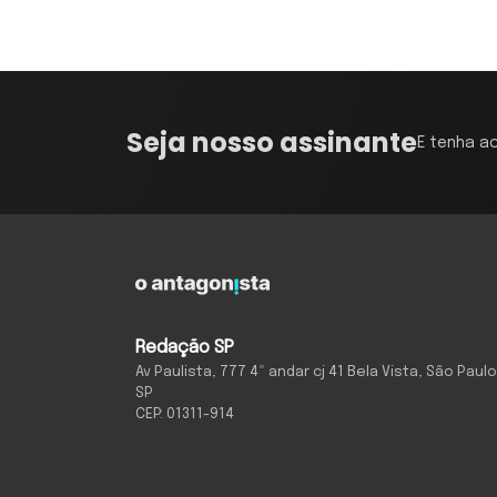
Seja nosso assinante
E tenha a
Redação SP
Av Paulista, 777 4º andar cj 41 Bela Vista, São Paulo
SP
CEP: 01311-914