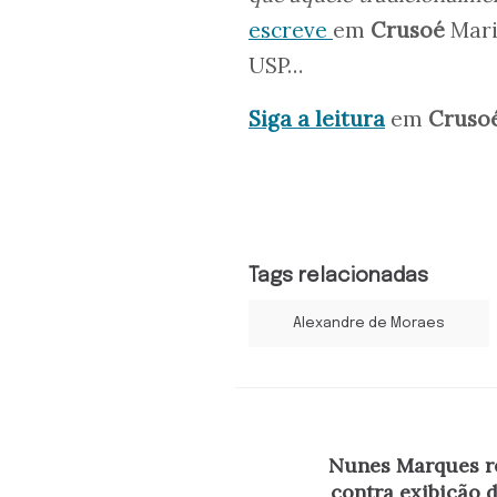
escreve
em
Crusoé
Maris
USP…
Siga a leitura
em
Cruso
Tags relacionadas
Alexandre de Moraes
Nunes Marques re
contra exibição d