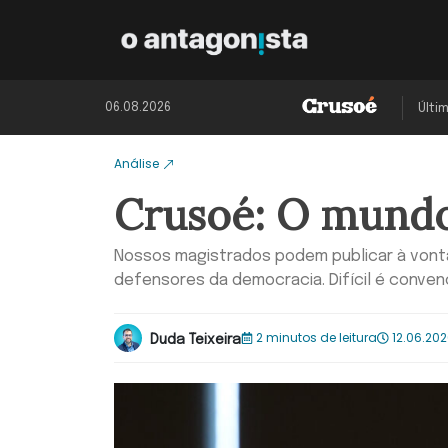
06.08.2026
Últi
Análise
Crusoé: O mundo
Nossos magistrados podem publicar à vont
defensores da democracia. Difícil é conven
2 minutos de leitura
12.06.202
Duda Teixeira