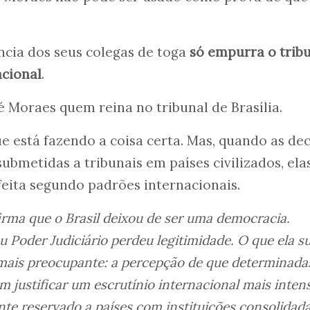
ência dos seus colegas de toga
só empurra o trib
acional
.
é Moraes quem reina no tribunal de Brasília.
e está fazendo a coisa certa. Mas, quando as de
submetidas a tribunais em países civilizados, ela
feita segundo padrões internacionais.
firma que o Brasil deixou de ser uma democracia.
 Poder Judiciário perdeu legitimidade. O que ela s
z mais preocupante: a percepção de que determinada
 justificar um escrutínio internacional mais inten
nte reservado a países com instituições consolidad