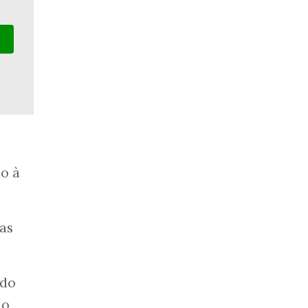
do à
as
ado
 o