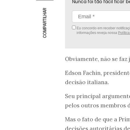
Nunca foi tão fácil fica
COMPARTILHAR
Eu concordo em receber notificaçõ
informações reveja nossa
Polític
Obviamente, não se faz j
Edson Fachin, president
decisão italiana.
Seu principal argument
pelos outros membros d
Mas o fato de que a Pr
decisões autoritárias 