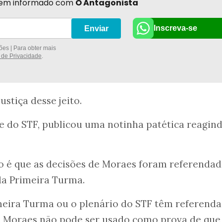
r bem informado com
O Antagonista
Inscreva-se
Enviar
es | Para obter mais
a de Privacidade
.
ustiça desse jeito.
e do STF, publicou uma notinha patética reagin
o é que as decisões de Moraes foram referendad
a Primeira Turma.
imeira Turma ou o plenário do STF têm referend
de Moraes não pode ser usado como prova de que