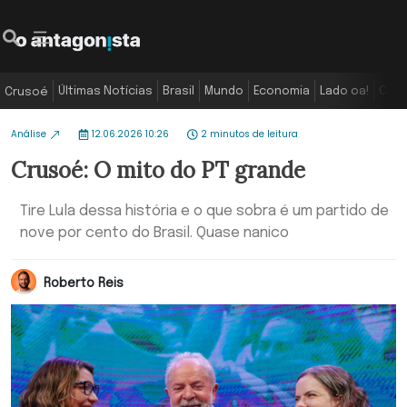
Últimas Notícias
Brasil
Mundo
Economia
Lado oa!
Colu
Crusoé
Análise
12.06.2026 10:26
2 minutos de leitura
Crusoé: O mito do PT grande
Tire Lula dessa história e o que sobra é um partido de
nove por cento do Brasil. Quase nanico
Roberto Reis