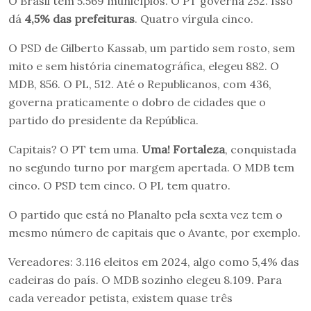
O Brasil tem 5.569 municípios. O PT governa 252. Isso
dá
4,5% das prefeituras
. Quatro vírgula cinco.
O PSD de Gilberto Kassab, um partido sem rosto, sem
mito e sem história cinematográfica, elegeu 882. O
MDB, 856. O PL, 512. Até o Republicanos, com 436,
governa praticamente o dobro de cidades que o
partido do presidente da República.
Capitais? O PT tem uma.
Uma! Fortaleza
, conquistada
no segundo turno por margem apertada. O MDB tem
cinco. O PSD tem cinco. O PL tem quatro.
O partido que está no Planalto pela sexta vez tem o
mesmo número de capitais que o Avante, por exemplo.
Vereadores: 3.116 eleitos em 2024, algo como 5,4% das
cadeiras do país. O MDB sozinho elegeu 8.109. Para
cada vereador petista, existem quase três